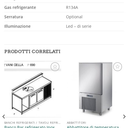
Gas refrigerante
R134A
Serratura
Optional
Illuminazione
Led – di serie
PRODOTTI CORRELATI
Aggiungi
Aggiungi
alla lista
alla lista
dei
dei
desideri
desideri
BANCHI REFRIGERATI / TAVOLI REFRIGERATI / SALADETTE
ABBATTITORI
Banco Bar refrigerato Inox
Abbattitore di temperatura