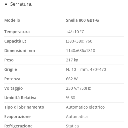
Serratura.
Modello
Snella 800 GBT-G
Temperatura
+4/+10 °C
Capacità Lt
(380+380) 760
Dimensioni mm
1140x686x1810
Peso
217 kg
Griglie
N. 10 – mm. 470×470
Potenza
662 W
Voltaggio
230 V/1/50Hz
Umidità Relativa
% 60
Tipo di Sbrinamento
Automatico elettrico
Evaporazione
Automatica
Refrigerazione
Statica