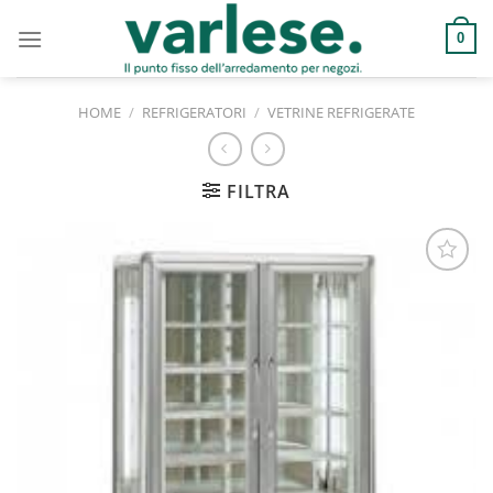
Salta
ai
0
contenuti
HOME
/
REFRIGERATORI
/
VETRINE REFRIGERATE
FILTRA
Aggiungi
alla lista
dei
desideri