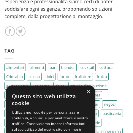
esperienza e professionalità siamo certi di poter
soddisfare ogni esigenza, proponendo soluzioni
complete, dalla progettazione al montaggio.
TAG
alimentari
alimenti
bar
blender
cocktail
cottura
Criocabin
cucina
dolci
forno
frullatore
frutta
gastronomia
gelaterie
ghisa
grande distribuzione
×
IMPASTATRICE
impastatrici
kebab
La Felsinea
Questo sito web utilizza
cookie
MACELLERIA
macellerie
MBM
Migel
mixer
negozi
Utilizziamo i cookie per personalizzare
Outlet
pane
panifici
panificio
paninoteca
pasticceria
contenuti, annunci e per analizzare il nostro
pasticcerie
pescherie
pizza
pizzeria
pizzerie
traffico. Condividiamo inoltre informazioni
sul tuo utilizzo del nostro sito con i nostri
PLANETARIA
pub
ristoranti
ristorazione
SOTTOVUOTO