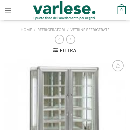
Salta
ai
0
contenuti
HOME
/
REFRIGERATORI
/
VETRINE REFRIGERATE
FILTRA
Aggiungi
alla lista
dei
desideri