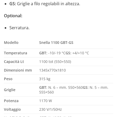
GS:
Griglie a filo regolabili in altezza.
Optional:
Serratura.
Modello
Snella 1100 GBT-GS
Temperatura
GBT:
-10/-19 °C
GS:
+4/+10 °C
Capacità Lt
1100 tot (550+550)
Dimensioni mm
1345x770x1810
Peso
315 kg
GBT:
N. 6 – mm. 550×560
GS:
N. 5 – mm.
Griglie
555×560
Potenza
1170 W
Voltaggio
230 V/1/50Hz