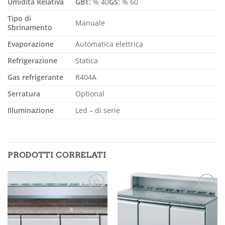
Umidità Relativa
GBT:
% 40
GS:
% 60
Tipo di
Manuale
Sbrinamento
Evaporazione
Automatica elettrica
Refrigerazione
Statica
Gas refrigerante
R404A
Serratura
Optional
Illuminazione
Led – di serie
PRODOTTI CORRELATI
Aggiungi
Aggiungi
alla lista
alla lista