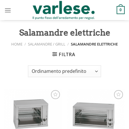
Salta
ai
0
contenuti
Salamandre elettriche
HOME
/
SALAMANDRE / GRILL
/
SALAMANDRE ELETTRICHE
FILTRA
Aggiungi
Aggiungi
alla lista
alla lista
dei
dei
desideri
desideri