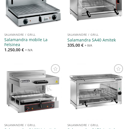
alla lista
alla lista
dei
dei
desideri
desideri
SALAMANDRE / GRILL
SALAMANDRE / GRILL
Salamandra mobile La
Salamandra SA40 Amitek
Felsinea
335,00
€
+ IVA
1.250,00
€
+ IVA
Aggiungi
Aggiungi
alla lista
alla lista
dei
dei
desideri
desideri
SALAMANDRE / GRILL
SALAMANDRE / GRILL