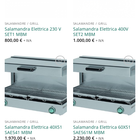
SALAMANDRE / GRILL
SALAMANDRE / GRILL
Salamandra Elettrica 230 V
Salamandra Elettrica 400V
SET1 MBM
SET2 MBM
800,00
€
1.000,00
€
+ IVA
+ IVA
Aggiungi
Aggiungi
alla lista
alla lista
dei
dei
desideri
desideri
SALAMANDRE / GRILL
SALAMANDRE / GRILL
Salamandra Elettrica 40X51
Salamandra Elettrica 60X51
SAE541 MBM
SAE561M MBM
1.970,00
€
2.230,00
€
+ IVA
+ IVA