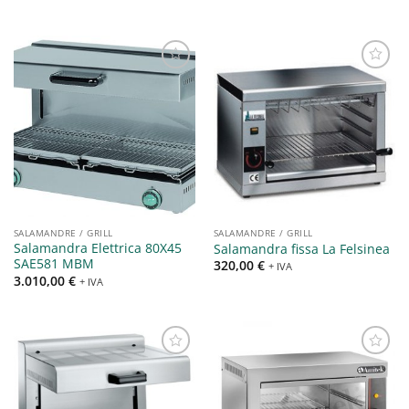
Aggiungi
Aggiungi
alla lista
alla lista
dei
dei
desideri
desideri
SALAMANDRE / GRILL
SALAMANDRE / GRILL
Salamandra Elettrica 80X45
Salamandra fissa La Felsinea
SAE581 MBM
320,00
€
+ IVA
3.010,00
€
+ IVA
Aggiungi
Aggiungi