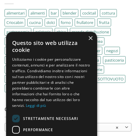
alimentari
alimenti
bar
blender
cocktail
cottura
Criocabin
cucina
dolci
forno
frullatore
frutta
gastronomia
gelaterie
ghisa
grande distribuzione
×
IMPASTATRICE
impastatrici
kebab
La Felsinea
Questo sito web utilizza
cookie
MACELLERIA
macellerie
MBM
Migel
mixer
negozi
Utilizziamo i cookie per personalizzare
Outlet
pane
panifici
panificio
paninoteca
pasticceria
contenuti, annunci e per analizzare il nostro
pasticcerie
pescherie
pizza
pizzeria
pizzerie
traffico. Condividiamo inoltre informazioni
sul tuo utilizzo del nostro sito con i nostri
PLANETARIA
pub
ristoranti
ristorazione
SOTTOVUOTO
partner pubblicitari e di analisi che
potrebbero combinarle con altre
supermercati
tavole calde
tostiere
informazioni che hai fornito loro o che
hanno raccolto dal tuo utilizzo dei loro
servizi.
Leggi di più
CATEGORIE PRODOTTO
STRETTAMENTE NECESSARI
Salamandre elettriche
×
PERFORMANCE