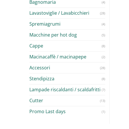
Bagnomaria
(4)
Lavastoviglie / Lavabicchieri
(28)
Spremiagrumi
(4)
Macchine per hot dog
(5)
Cappe
(8)
Macinacaffè / macinapepe
(2)
Accessori
(28)
Stendipizza
(8)
Lampade riscaldanti / scaldafritti
(7)
Cutter
(13)
Promo Last days
(1)