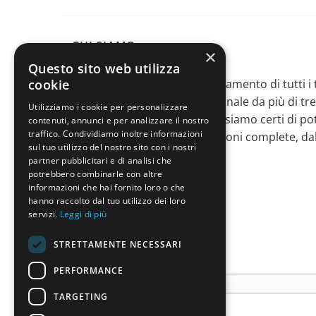
CHI SIAMO
×
Questo sito web utilizza
cookie
Siamo specializzati nell’arredamento di tutti i 
operiamo sul territorio nazionale da più di tr
Utilizziamo i cookie per personalizzare
esperienza e professionalità siamo certi di po
contenuti, annunci e per analizzare il nostro
traffico. Condividiamo inoltre informazioni
esigenza, proponendo soluzioni complete, dal
sul tuo utilizzo del nostro sito con i nostri
montaggio.
partner pubblicitari e di analisi che
potrebbero combinarle con altre
informazioni che hai fornito loro o che
hanno raccolto dal tuo utilizzo dei loro
servizi.
Leggi di più
CATEGORIE PRODOTTO
STRETTAMENTE NECESSARI
PERFORMANCE
Salamandre elettriche
TARGETING