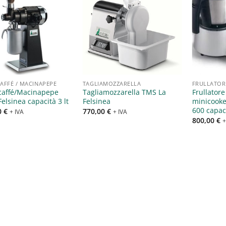
Aggiungi
Aggiungi
alla lista
alla lista
dei
dei
desideri
desideri
AFFÈ / MACINAPEPE
TAGLIAMOZZARELLA
FRULLATORI
caffé/Macinapepe
Tagliamozzarella TMS La
Frullatore
elsinea capacità 3 lt
Felsinea
minicooke
600 capaci
0
€
770,00
€
+ IVA
+ IVA
800,00
€
+