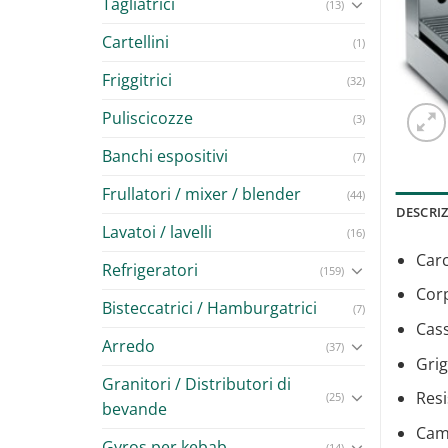
Tagliatrici
(13)
Cartellini
(1)
Friggitrici
(32)
Puliscicozze
(3)
Banchi espositivi
(7)
Frullatori / mixer / blender
(44)
DESCRI
Lavatoi / lavelli
(16)
Carc
Refrigeratori
(159)
Corp
Bisteccatrici / Hamburgatrici
(7)
Cass
Arredo
(37)
Grig
Granitori / Distributori di
Resi
(25)
bevande
Cami
Gyros per kebab
(14)