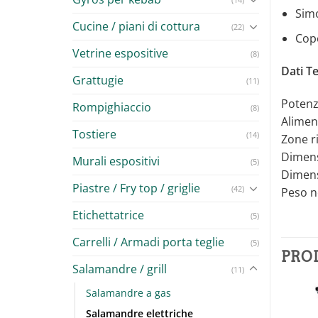
Simo
Cucine / piani di cottura
(22)
Cope
Vetrine espositive
(8)
Dati Te
Grattugie
(11)
Potenz
Rompighiaccio
(8)
Alimen
Tostiere
(14)
Zone ri
Dimens
Murali espositivi
(5)
Dimens
Piastre / Fry top / griglie
(42)
Peso n
Etichettatrice
(5)
Carrelli / Armadi porta teglie
(5)
PRO
Salamandre / grill
(11)
Salamandre a gas
Salamandre elettriche