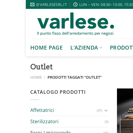
Salta
@VARLESESRL.IT
LUN – VEN: 08:30–13:00, 15:3
ai
contenuti
HOME PAGE
L’AZIENDA
PRODOT
Outlet
HOME
/
PRODOTTI TAGGATI “OUTLET”
CATALOGO PRODOTTI
Affettatrici
(47)
Sterilizzatori
(5)
Forni / microonde
(39)