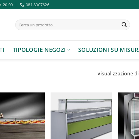
0–20:00
081.8907626
Cerca:
TI
TIPOLOGIE NEGOZI
SOLUZIONI SU MISUR
Visualizzazione di 
Aggiungi
Aggiungi
alla lista
alla lista
dei
dei
desideri
desideri