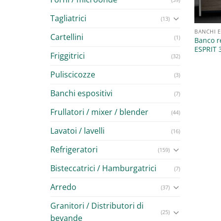
Tagliatrici
(13)
BANCHI E
Cartellini
(1)
Banco r
ESPRIT 
Friggitrici
(32)
Puliscicozze
(3)
Banchi espositivi
(7)
Frullatori / mixer / blender
(44)
Lavatoi / lavelli
(16)
Refrigeratori
(159)
Bisteccatrici / Hamburgatrici
(7)
Arredo
(37)
Granitori / Distributori di
(25)
bevande