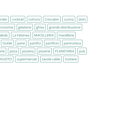
ender
cocktail
cottura
Criocabin
cucina
dolci
tronomia
gelaterie
ghisa
grande distribuzione
kebab
La Felsinea
MACELLERIA
macellerie
Outlet
pane
panifici
panificio
paninoteca
rie
pizza
pizzeria
pizzerie
PLANETARIA
pub
OVUOTO
supermercati
tavole calde
tostiere