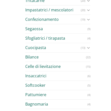
Tritacarne
(20)
Impastatrici / mescolatori
(20)
Confezionamento
(19)
Segaossa
(9)
Sfogliatrici / tirapasta
(4)
Cuocipasta
(13)
Bilance
(22)
Celle di lievitazione
(15)
Insaccatrici
(6)
Softcooker
(5)
Pattumiere
(4)
Bagnomaria
(4)