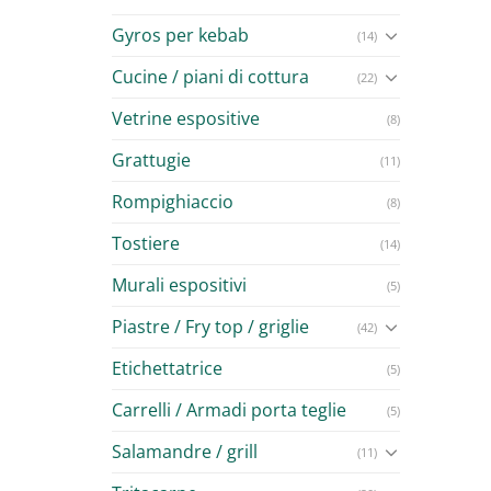
Gyros per kebab
(14)
Cucine / piani di cottura
(22)
Vetrine espositive
(8)
Grattugie
(11)
Rompighiaccio
(8)
Tostiere
(14)
Murali espositivi
(5)
Piastre / Fry top / griglie
(42)
Etichettatrice
(5)
Carrelli / Armadi porta teglie
(5)
Salamandre / grill
(11)