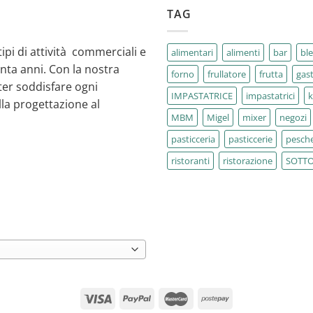
TAG
tipi di attività commerciali e
alimentari
alimenti
bar
bl
enta anni. Con la nostra
forno
frullatore
frutta
gas
ter soddisfare ogni
IMPASTATRICE
impastatrici
la progettazione al
MBM
Migel
mixer
negozi
pasticceria
pasticcerie
pesche
ristoranti
ristorazione
SOTT