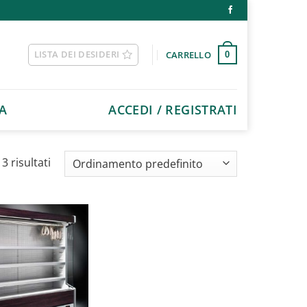
LISTA DEI DESIDERI
CARRELLO
0
A
ACCEDI / REGISTRATI
3 risultati
Aggiungi
alla lista
dei
desideri