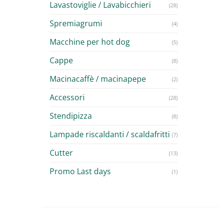
Lavastoviglie / Lavabicchieri
(28)
Spremiagrumi
(4)
Macchine per hot dog
(5)
Cappe
(8)
Macinacaffè / macinapepe
(2)
Accessori
(28)
Stendipizza
(8)
Lampade riscaldanti / scaldafritti
(7)
Cutter
(13)
Promo Last days
(1)