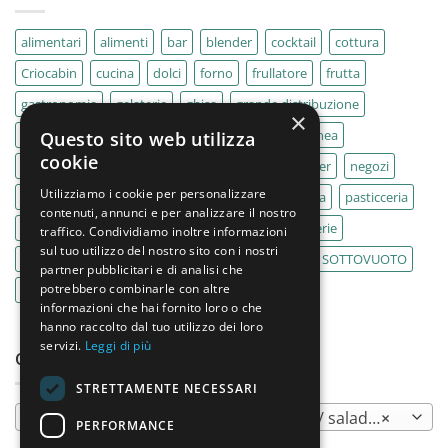
alimentari
alimenti
bar
blender
cocktail
cottura
Criocabin
cucina
dolci
forno
frullatore
frutta
gastronomia
gelaterie
ghisa
grande distribuzione
×
IMPASTATRICE
impastatrici
kebab
La Felsinea
Questo sito web utilizza
cookie
MACELLERIA
macellerie
MBM
Migel
mixer
negozi
Utilizziamo i cookie per personalizzare
Outlet
pane
panifici
panificio
paninoteca
pasticceria
contenuti, annunci e per analizzare il nostro
pasticcerie
pescherie
pizza
pizzeria
pizzerie
traffico. Condividiamo inoltre informazioni
sul tuo utilizzo del nostro sito con i nostri
PLANETARIA
pub
ristoranti
ristorazione
SOTTOVUOTO
partner pubblicitari e di analisi che
potrebbero combinarle con altre
supermercati
tavole calde
tostiere
informazioni che hai fornito loro o che
hanno raccolto dal tuo utilizzo dei loro
servizi.
Leggi di più
CATEGORIE PRODOTTO
STRETTAMENTE NECESSARI
Banchi refrigerati / tavoli refrigerati / saladette
×
PERFORMANCE