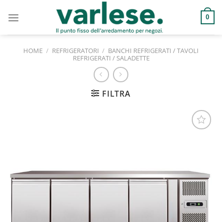
Salta
ai
0
contenuti
HOME
/
REFRIGERATORI
/
BANCHI REFRIGERATI / TAVOLI
REFRIGERATI / SALADETTE
FILTRA
Aggiungi
alla lista
dei
desideri