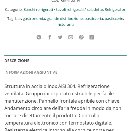
COD:
GN4100TN
Categorie:
Banchi refrigerati / tavoli refrigerati / saladette
,
Refrigeratori
Tag:
bar
,
gastronomia
,
grande distribuzione
,
pasticceria
,
pasticcerie
,
ristoranti
DESCRIZIONE
INFORMAZIONI AGGIUNTIVE
Struttura in acciaio inox AISI 304. Refrigerazione
ventilata. Gruppo incorporato estraibile per facile
manutenzione. Pannello frontale apribile con chiave.
Andamento circolare dell’aria fredda in modo da non
toccare direttamente il prodotto. Controllo
temperatura elettronico con termostato digitale.
Resistenza elettrica intorno alla cornice porta per