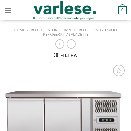
Salta
ai
0
contenuti
HOME
/
REFRIGERATORI
/
BANCHI REFRIGERATI / TAVOLI
REFRIGERATI / SALADETTE
FILTRA
Aggiungi
alla lista
dei
desideri