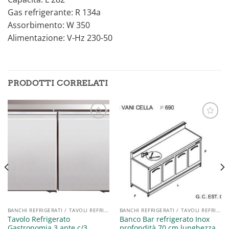
Gas refrigerante: R 134a
Assorbimento: W 350
Alimentazione: V-Hz 230-50
PRODOTTI CORRELATI
Aggiungi
Aggiungi
alla lista
alla lista
dei
dei
desideri
desideri
BANCHI REFRIGERATI / TAVOLI REFRIGERATI / SALADETTE
BANCHI REFRIGERATI / TAVOLI REFRIGERATI / SALADETTE
Tavolo Refrigerato
Banco Bar refrigerato Inox
Gastronomia 3 ante c/3
profondità 70 cm lunghezza