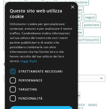
gastronomia
gelaterie
ghisa
grande distribuzione
×
IMPASTATRICE
impastatrici
kebab
La Felsinea
Questo sito web utilizza
cookie
MACELLERIA
macellerie
MBM
Migel
mixer
negozi
Utilizziamo i cookie per personalizzare
Outlet
pane
panifici
panificio
paninoteca
pasticceria
contenuti, annunci e per analizzare il nostro
pasticcerie
pescherie
pizza
pizzeria
pizzerie
traffico. Condividiamo inoltre informazioni
sul tuo utilizzo del nostro sito con i nostri
PLANETARIA
pub
ristoranti
ristorazione
SOTTOVUOTO
partner pubblicitari e di analisi che
potrebbero combinarle con altre
supermercati
tavole calde
tostiere
informazioni che hai fornito loro o che
hanno raccolto dal tuo utilizzo dei loro
servizi.
Leggi di più
CATEGORIE PRODOTTO
STRETTAMENTE NECESSARI
Seleziona una categoria
PERFORMANCE
TARGETING
FUNZIONALITÀ
CHI SIAMO
PRODOTTI
CONDIZIONI DI VENDITA
NEWS
CONTATTI
PRIVACY E COOKIE POLICY