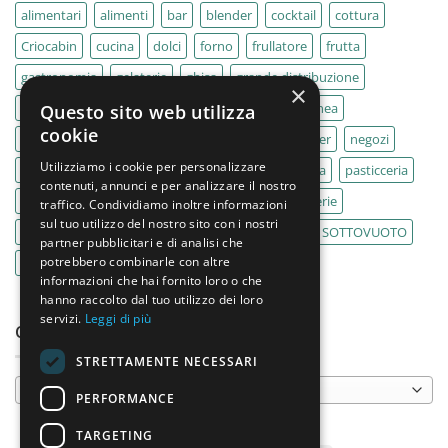
alimentari
alimenti
bar
blender
cocktail
cottura
Criocabin
cucina
dolci
forno
frullatore
frutta
gastronomia
gelaterie
ghisa
grande distribuzione
×
IMPASTATRICE
impastatrici
kebab
La Felsinea
Questo sito web utilizza
cookie
MACELLERIA
macellerie
MBM
Migel
mixer
negozi
Utilizziamo i cookie per personalizzare
Outlet
pane
panifici
panificio
paninoteca
pasticceria
contenuti, annunci e per analizzare il nostro
pasticcerie
pescherie
pizza
pizzeria
pizzerie
traffico. Condividiamo inoltre informazioni
sul tuo utilizzo del nostro sito con i nostri
PLANETARIA
pub
ristoranti
ristorazione
SOTTOVUOTO
partner pubblicitari e di analisi che
potrebbero combinarle con altre
supermercati
tavole calde
tostiere
informazioni che hai fornito loro o che
hanno raccolto dal tuo utilizzo dei loro
servizi.
Leggi di più
CATEGORIE PRODOTTO
STRETTAMENTE NECESSARI
Seleziona una categoria
PERFORMANCE
TARGETING