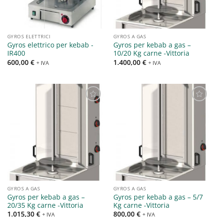
GYROS ELETTRICI
GYROS A GAS
Gyros elettrico per kebab -
Gyros per kebab a gas –
IR400
10/20 Kg carne -Vittoria
600,00
€
1.400,00
€
+ IVA
+ IVA
Aggiungi
Aggiungi
alla lista
alla lista
dei
dei
desideri
desideri
GYROS A GAS
GYROS A GAS
Gyros per kebab a gas –
Gyros per kebab a gas – 5/7
20/35 Kg carne -Vittoria
Kg carne -Vittoria
1.015,30
€
800,00
€
+ IVA
+ IVA