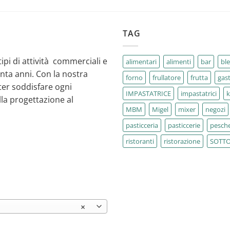
TAG
tipi di attività commerciali e
alimentari
alimenti
bar
bl
enta anni. Con la nostra
forno
frullatore
frutta
gas
ter soddisfare ogni
IMPASTATRICE
impastatrici
la progettazione al
MBM
Migel
mixer
negozi
pasticceria
pasticcerie
pesche
ristoranti
ristorazione
SOTT
×