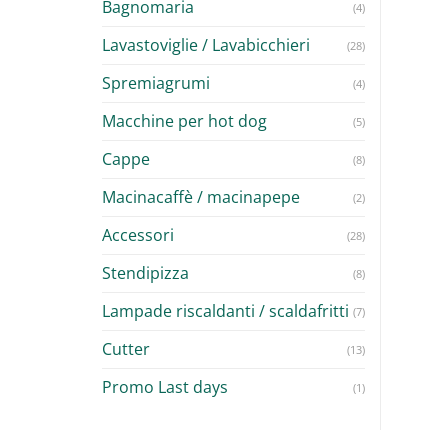
Bagnomaria
(4)
Lavastoviglie / Lavabicchieri
(28)
Spremiagrumi
(4)
Macchine per hot dog
(5)
Cappe
(8)
Macinacaffè / macinapepe
(2)
Accessori
(28)
Stendipizza
(8)
Lampade riscaldanti / scaldafritti
(7)
Cutter
(13)
Promo Last days
(1)