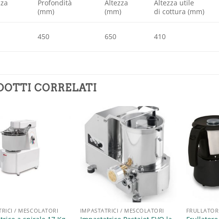
zza
Profondità
Altezza
Altezza utile
(mm)
(mm)
di cottura (mm)
450
650
410
DOTTI CORRELATI
Aggiungi
Aggiungi
alla lista
alla lista
dei
dei
desideri
desideri
TRICI / MESCOLATORI
IMPASTATRICI / MESCOLATORI
FRULLATORI