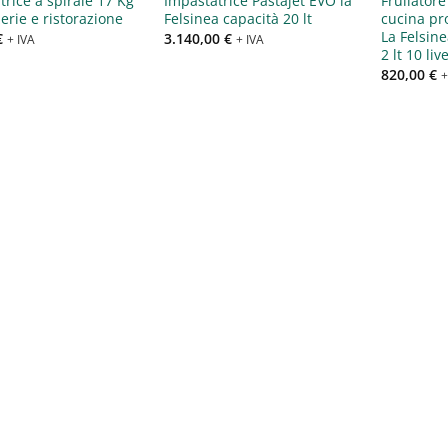
trice a spirale 17 Kg
Impastatrice Pastajet EVO la
Frullatore
erie e ristorazione
Felsinea capacità 20 lt
cucina pr
La Felsine
€
3.140,00
€
+ IVA
+ IVA
2 lt 10 liv
820,00
€
+