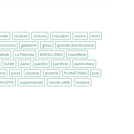
ender
cocktail
cottura
Criocabin
cucina
dolci
tronomia
gelaterie
ghisa
grande distribuzione
kebab
La Felsinea
MACELLERIA
macellerie
Outlet
pane
panifici
panificio
paninoteca
rie
pizza
pizzeria
pizzerie
PLANETARIA
pub
OVUOTO
supermercati
tavole calde
tostiere