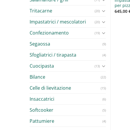
tatrice a spirale 25 Kg
Tagliaverdure TV-TM MAXI La
Impasta
izzerie e ristorazione
Felsinea
per pizz
Tritacarne
00
€
1.065,00
€
645,00
(20)
+ IVA
+ IVA
Impastatrici / mescolatori
(20)
Confezionamento
(19)
Segaossa
(9)
Sfogliatrici / tirapasta
(4)
Cuocipasta
(13)
Bilance
(22)
Celle di lievitazione
(15)
Insaccatrici
(6)
Softcooker
(5)
Pattumiere
(4)