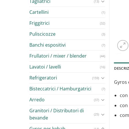
Tagliatrici
(13)
Cartellini
(1)
Friggitrici
(32)
Puliscicozze
(3)
Banchi espositivi
(7)
Frullatori / mixer / blender
(44)
Lavatoi / lavelli
(16)
DESCRI
Refrigeratori
(159)
Gyros e
Bisteccatrici / Hamburgatrici
(7)
con 
Arredo
(37)
con 
Granitori / Distributori di
(25)
comp
bevande
Gyros per kebab
(14)