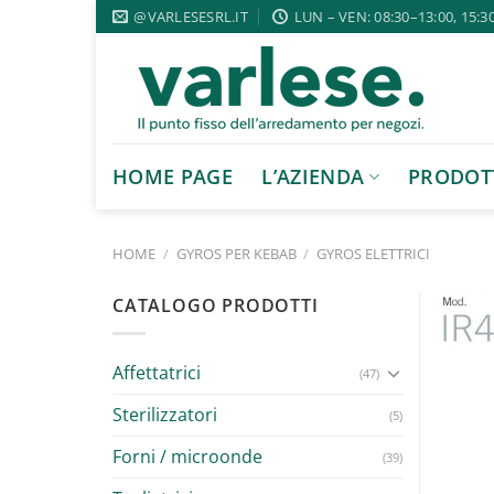
Salta
@VARLESESRL.IT
LUN – VEN: 08:30–13:00, 15:3
ai
contenuti
HOME PAGE
L’AZIENDA
PRODOT
HOME
/
GYROS PER KEBAB
/
GYROS ELETTRICI
CATALOGO PRODOTTI
Affettatrici
(47)
Sterilizzatori
(5)
Forni / microonde
(39)