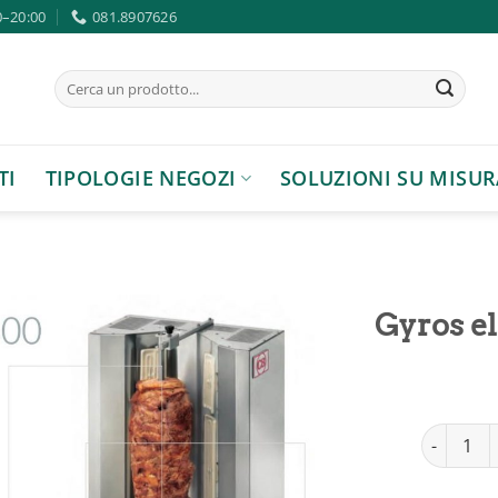
0–20:00
081.8907626
Cerca:
TI
TIPOLOGIE NEGOZI
SOLUZIONI SU MISUR
Gyros el
Aggiungi
alla lista
Gyros elet
dei
desideri