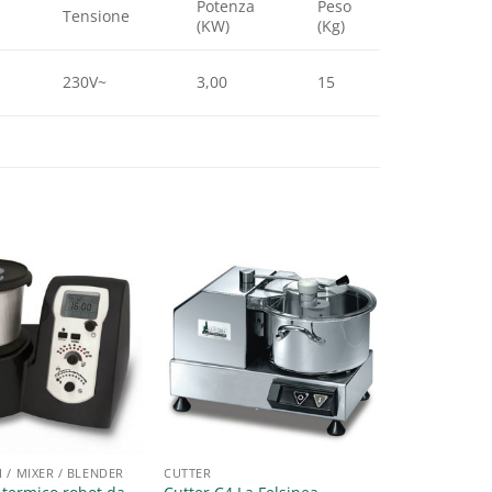
Potenza
Peso
Tensione
(KW)
(Kg)
230V~
3,00
15
Aggiungi
Aggiungi
alla lista
alla lista
dei
dei
desideri
desideri
 / MIXER / BLENDER
CUTTER