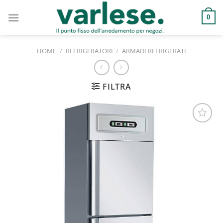
Salta
ai
0
contenuti
HOME
/
REFRIGERATORI
/
ARMADI REFRIGERATI
FILTRA
Aggiungi
alla lista
dei
desideri