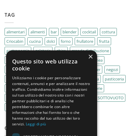
TAG
alimentari
alimenti
bar
blender
cocktail
cottura
Criocabin
cucina
dolci
forno
frullatore
frutta
gastronomia
gelaterie
ghisa
grande distribuzione
×
IMPASTATRICE
impastatrici
kebab
La Felsinea
Questo sito web utilizza
cookie
MACELLERIA
macellerie
MBM
Migel
mixer
negozi
Utilizziamo i cookie per personalizzare
Outlet
pane
panifici
panificio
paninoteca
pasticceria
contenuti, annunci e per analizzare il nostro
pasticcerie
pescherie
pizza
pizzeria
pizzerie
traffico. Condividiamo inoltre informazioni
sul tuo utilizzo del nostro sito con i nostri
PLANETARIA
pub
ristoranti
ristorazione
SOTTOVUOTO
partner pubblicitari e di analisi che
potrebbero combinarle con altre
supermercati
tavole calde
tostiere
informazioni che hai fornito loro o che
hanno raccolto dal tuo utilizzo dei loro
servizi.
Leggi di più
CATEGORIE PRODOTTO