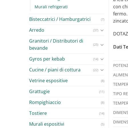
con ch
Murali refrigerati
fermo. 
Bisteccatrici / Hamburgatrici
(7)
zincato
Arredo
(37)
DOTAZI
Granitori / Distributori di
(25)
Dati Te
bevande
Gyros per kebab
(14)
POTENZ
Cucine / piani di cottura
(22)
ALIMEN
Vetrine espositive
(8)
TEMPER
Grattugie
(11)
TIPO R
Rompighiaccio
(8)
TEMPER
DIMENS
Tostiere
(14)
DIMENS
Murali espositivi
(5)