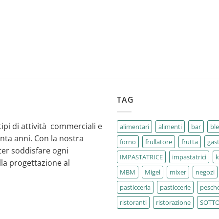
TAG
tipi di attività commerciali e
alimentari
alimenti
bar
bl
enta anni. Con la nostra
forno
frullatore
frutta
gas
ter soddisfare ogni
IMPASTATRICE
impastatrici
la progettazione al
MBM
Migel
mixer
negozi
pasticceria
pasticcerie
pesche
ristoranti
ristorazione
SOTT