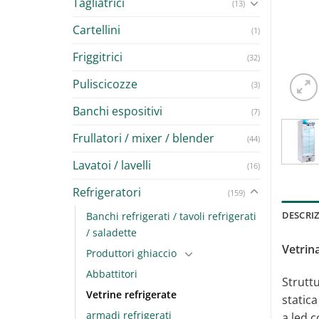
Tagliatrici
(13)
Cartellini
(1)
Friggitrici
(32)
Puliscicozze
(3)
Banchi espositivi
(7)
Frullatori / mixer / blender
(44)
Lavatoi / lavelli
(16)
Refrigeratori
(159)
DESCRI
Banchi refrigerati / tavoli refrigerati
/ saladette
Vetrina
Produttori ghiaccio
Abbattitori
Struttu
Vetrine refrigerate
static
armadi refrigerati
a led 