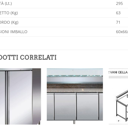
À (Lt.)
295
ETTO (Kg)
63
ORDO (Kg)
71
IONI IMBALLO
60x66
DOTTI CORRELATI
Aggiungi
Aggiungi
alla lista
alla lista
dei
dei
desideri
desideri