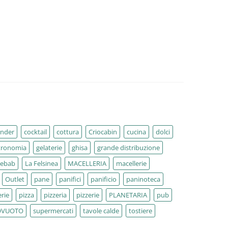
ender
cocktail
cottura
Criocabin
cucina
dolci
tronomia
gelaterie
ghisa
grande distribuzione
kebab
La Felsinea
MACELLERIA
macellerie
Outlet
pane
panifici
panificio
paninoteca
rie
pizza
pizzeria
pizzerie
PLANETARIA
pub
OVUOTO
supermercati
tavole calde
tostiere