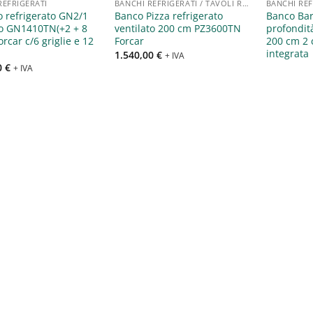
REFRIGERATI
BANCHI REFRIGERATI / TAVOLI REFRIGERATI / SALADETTE
 refrigerato GN2/1
Banco Pizza refrigerato
Banco Bar
to GN1410TN(+2 + 8
ventilato 200 cm PZ3600TN
profondit
orcar c/6 griglie e 12
Forcar
200 cm 2 c
integrata
1.540,00
€
+ IVA
0
€
+ IVA