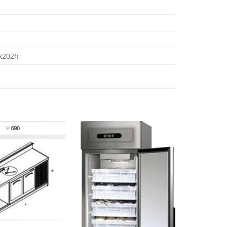
x202h
Aggiungi
Aggiungi
alla lista
alla lista
dei
dei
desideri
desideri