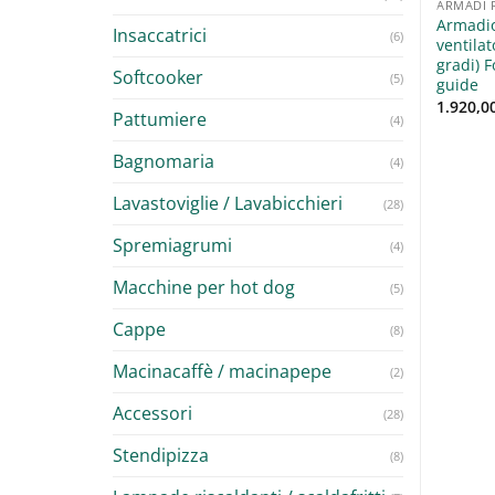
BANCHI REFRIGERATI / TAVOLI REFRIGERATI / SALADETTE
ARMADI REFRIGERATI
ARMADI 
 Bar refrigerato Inox
Armadio refrigerato per
Armadio
Insaccatrici
(6)
ndità 70 cm lunghezza
pescheria congelatore per
ventila
m 3 celle refrigerazione
pesce -5/+4 535 Lt
gradi) F
Softcooker
(5)
na
guide
1.228,00
€
+ IVA
1.920,0
Pattumiere
(4)
Bagnomaria
(4)
Lavastoviglie / Lavabicchieri
(28)
Spremiagrumi
(4)
Macchine per hot dog
(5)
Cappe
(8)
Macinacaffè / macinapepe
(2)
Accessori
(28)
Stendipizza
(8)