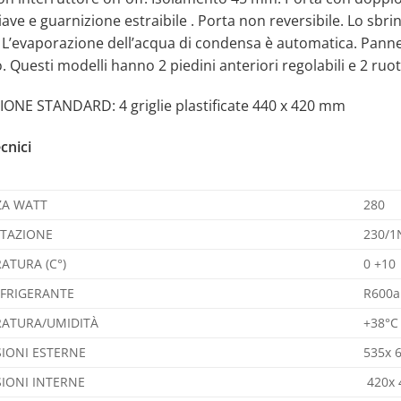
iave e guarnizione estraibile . Porta non reversibile. Lo s
L’evaporazione dell’acqua di condensa è automatica. Pannell
. Questi modelli hanno 2 piedini anteriori regolabili e 2 ruot
ONE STANDARD: 4 griglie plastificate 440 x 420 mm
cnici
A WATT
280
TAZIONE
230/1
ATURA (C°)
0 +10
EFRIGERANTE
R600a
ATURA/UMIDITÀ
+38°C
IONI ESTERNE
535x 
IONI INTERNE
420x 