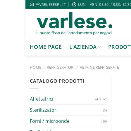
Salta
@VARLESESRL.IT
LUN – VEN: 08:30–13:00, 15:3
ai
contenuti
HOME PAGE
L’AZIENDA
PRODOT
HOME
/
REFRIGERATORI
/
VETRINE REFRIGERATE
CATALOGO PRODOTTI
Affettatrici
(47)
Sterilizzatori
(5)
Forni / microonde
(39)