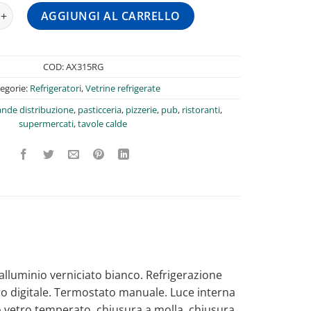
igo bibite espositore refrigerato professionale TN +2/+8 295Lt qua
AGGIUNGI AL CARRELLO
COD:
AX315RG
egorie:
Refrigeratori
,
Vetrine refrigerate
ande distribuzione
,
pasticceria
,
pizzerie
,
pub
,
ristoranti
,
supermercati
,
tavole calde
 alluminio verniciato bianco. Refrigerazione
o digitale. Termostato manuale. Luce interna
 vetro temperato, chiusura a molla, chiusura