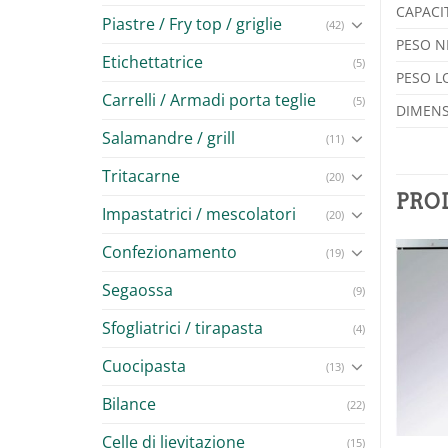
CAPACIT
Piastre / Fry top / griglie
(42)
PESO N
Etichettatrice
(5)
PESO L
Carrelli / Armadi porta teglie
(5)
DIMENS
Salamandre / grill
(11)
Tritacarne
(20)
PRO
Impastatrici / mescolatori
(20)
Confezionamento
(19)
Segaossa
(9)
Sfogliatrici / tirapasta
(4)
Aggiungi
Aggiungi
alla lista
alla lista
dei
dei
Cuocipasta
(13)
desideri
desideri
Bilance
(22)
Celle di lievitazione
(15)