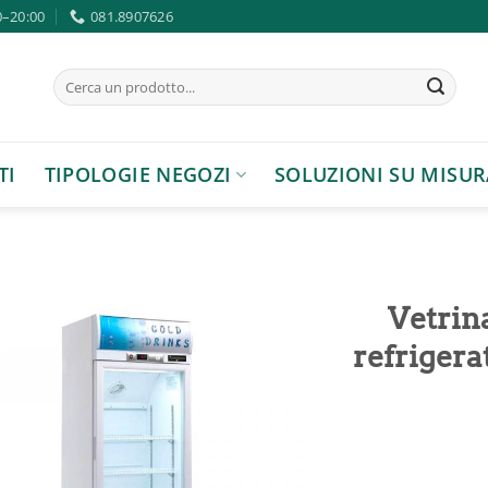
0–20:00
081.8907626
Cerca:
TI
TIPOLOGIE NEGOZI
SOLUZIONI SU MISUR
Vetrina
refrigera
Aggiungi
alla lista
dei
desideri