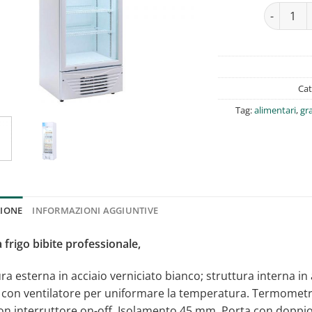
Vetrina fr
Cat
Tag:
alimentari
,
gr
ZIONE
INFORMAZIONI AGGIUNTIVE
 frigo bibite professionale,
ra esterna in acciaio verniciato bianco; struttura interna in
a con ventilatore per uniformare la temperatura. Termometr
con interruttore on-off. Isolamento 45 mm. Porta con doppio