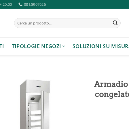
0–20:00
081.8907626
Cerca:
TI
TIPOLOGIE NEGOZI
SOLUZIONI SU MISUR
Armadio 
congelato
Aggiungi
alla lista
dei
desideri