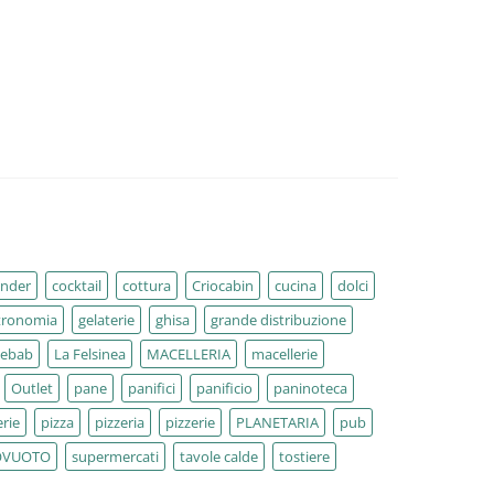
ender
cocktail
cottura
Criocabin
cucina
dolci
tronomia
gelaterie
ghisa
grande distribuzione
kebab
La Felsinea
MACELLERIA
macellerie
Outlet
pane
panifici
panificio
paninoteca
rie
pizza
pizzeria
pizzerie
PLANETARIA
pub
OVUOTO
supermercati
tavole calde
tostiere