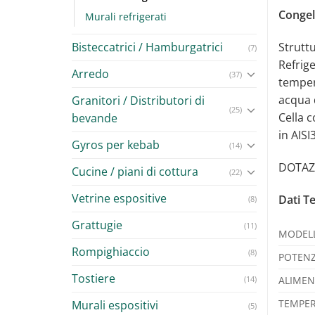
Congel
Murali refrigerati
Bisteccatrici / Hamburgatrici
Strutt
(7)
Refrige
Arredo
(37)
tempera
acqua 
Granitori / Distributori di
(25)
Cella c
bevande
in AISI
Gyros per kebab
(14)
DOTAZI
Cucine / piani di cottura
(22)
Vetrine espositive
Dati Te
(8)
Grattugie
(11)
MODEL
Rompighiaccio
(8)
POTENZ
Tostiere
(14)
ALIMEN
TEMPER
Murali espositivi
(5)