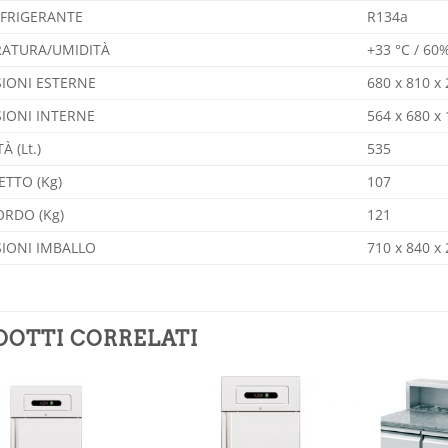
EFRIGERANTE
R134a
ATURA/UMIDITÀ
+33 °C / 60
IONI ESTERNE
680 x 810 x
IONI INTERNE
564 x 680 x
À (Lt.)
535
ETTO (Kg)
107
ORDO (Kg)
121
IONI IMBALLO
710 x 840 x
DOTTI CORRELATI