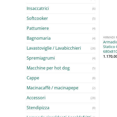
Aggiungi
Aggiungi
Insaccatrici
(6)
alla lista
alla lista
dei
dei
desideri
desideri
Softcooker
(5)
Pattumiere
(4)
Bagnomaria
GERATORI
REFRIGERATORI
ARMADI 
(4)
a frigo bibite
Vetrina frigo bibite TN +2/+8
Armadio
itore refrigerato
238Lt
Statico
Lavastoviglie / Lavabicchieri
(28)
ssionale TN +2/+8 295Lt
680x810
600,00
€
+ IVA
00
€
1.170,0
+ IVA
Spremiagrumi
(4)
Macchine per hot dog
(5)
Cappe
(8)
Macinacaffè / macinapepe
(2)
Accessori
(28)
Stendipizza
(8)