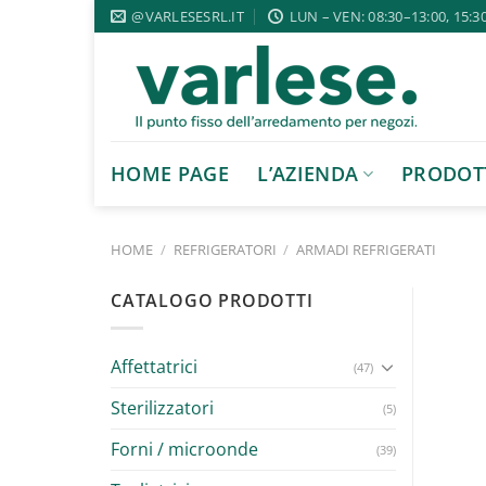
Salta
@VARLESESRL.IT
LUN – VEN: 08:30–13:00, 15:3
ai
contenuti
HOME PAGE
L’AZIENDA
PRODOT
HOME
/
REFRIGERATORI
/
ARMADI REFRIGERATI
CATALOGO PRODOTTI
Affettatrici
(47)
Sterilizzatori
(5)
Forni / microonde
(39)