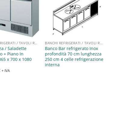
Aggiungi
Aggiungi
alla lista
alla lista
dei
dei
desideri
desideri
BANCHI REFRIGERATI / TAVOLI REFRIGERATI / SALADETTE
BANCHI REFRIGERATI / TAVOLI REFRIGERATI / SALADETTE
a / Saladette
Banco Bar refrigerato Inox
o + Piano In
profondità 70 cm lunghezza
365 x 700 x 1080
250 cm 4 celle refrigerazione
interna
€
+ IVA