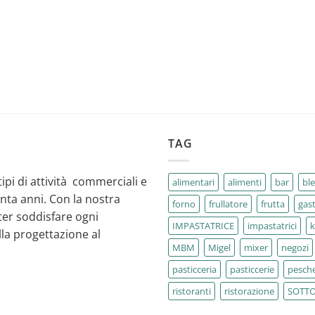
TAG
tipi di attività commerciali e
alimentari
alimenti
bar
bl
enta anni. Con la nostra
forno
frullatore
frutta
gas
ter soddisfare ogni
IMPASTATRICE
impastatrici
la progettazione al
MBM
Migel
mixer
negozi
pasticceria
pasticcerie
pesche
ristoranti
ristorazione
SOTT