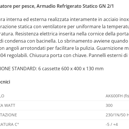
atore per pesce, Armadio Refrigerato Statico GN 2/1
ura interna ed esterna realizzata interamente in acciaio in
razione statica con ventilatore per uniformare la temperatur
tura. Resistenza elettrica inserita nella cornice della port
di condensa con bacinella. Lo sbrinamento avviene quando i
on angoli arrotondati per facilitare la pulizia. Guarnizione ma
304 regolabili. Chiusura porta con chiave. Pannelli esterni di
ONE STANDARD: 6 cassette 600 x 400 x 130 mm
cnici
LO
AK600FH (fi
A WATT
300
TAZIONE
230/1N/50 
ATURA C°
-5 / +4