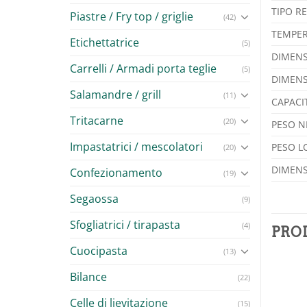
TIPO R
Piastre / Fry top / griglie
(42)
TEMPER
Etichettatrice
(5)
DIMENS
Carrelli / Armadi porta teglie
(5)
DIMENS
Salamandre / grill
(11)
CAPACIT
Tritacarne
(20)
PESO N
Impastatrici / mescolatori
PESO L
(20)
DIMENS
Confezionamento
(19)
Segaossa
(9)
Sfogliatrici / tirapasta
(4)
PRO
Cuocipasta
(13)
Bilance
(22)
Celle di lievitazione
(15)