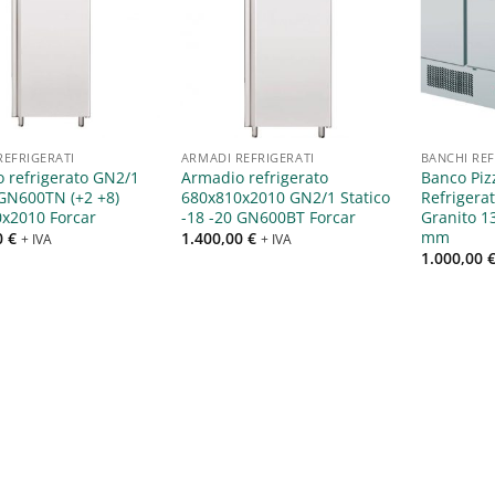
Aggiungi
Aggiungi
alla lista
alla lista
dei
dei
desideri
desideri
REFRIGERATI
ARMADI REFRIGERATI
 refrigerato GN2/1
Armadio refrigerato
Banco Pizz
 GN600TN (+2 +8)
680x810x2010 GN2/1 Statico
Refrigerat
x2010 Forcar
-18 -20 GN600BT Forcar
Granito 1
mm
0
€
1.400,00
€
+ IVA
+ IVA
1.000,00