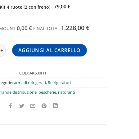
79,00 €
Kit 4 ruote (2 con freno)
1.228,00 €
0,00 €
AMOUNT
FINAL TOTAL
frigerato per pescheria congelatore per pesce -5/+4 535 Lt quant
AGGIUNGI AL CARRELLO
COD:
AK600FH
tegorie:
armadi refrigerati
,
Refrigeratori
grande distribuzione
,
pescherie
,
ristoranti