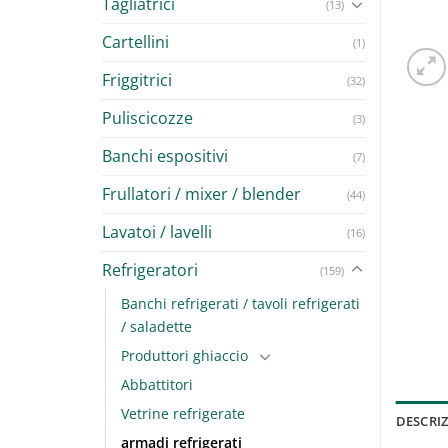
Tagliatrici
(13)
Cartellini
(1)
Friggitrici
(32)
Puliscicozze
(3)
Banchi espositivi
(7)
Frullatori / mixer / blender
(44)
Lavatoi / lavelli
(16)
Refrigeratori
(159)
Banchi refrigerati / tavoli refrigerati
/ saladette
Produttori ghiaccio
Abbattitori
Vetrine refrigerate
DESCRI
armadi refrigerati