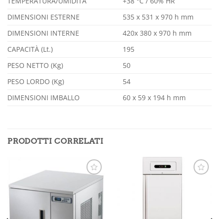
TEMPERATURA/UMIDITÀ
+38 °C / 60% HR
DIMENSIONI ESTERNE
535 x 531 x 970 h mm
DIMENSIONI INTERNE
420x 380 x 970 h mm
CAPACITÀ (Lt.)
195
PESO NETTO (Kg)
50
PESO LORDO (Kg)
54
DIMENSIONI IMBALLO
60 x 59 x 194 h mm
PRODOTTI CORRELATI
Aggiungi
Aggiungi
alla lista
alla lista
dei
dei
desideri
desideri