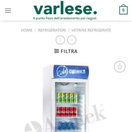
Salta
ai
0
contenuti
HOME
/
REFRIGERATORI
/
VETRINE REFRIGERATE
FILTRA
Aggiungi
alla lista
dei
desideri