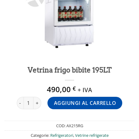
Vetrina frigo bibite 195LT
490,00
€
+ IVA
Vetrina frigo bibite 195LT quantità
AGGIUNGI AL CARRELLO
COD:
AX215RG
Categorie:
Refrigeratori
,
Vetrine refrigerate