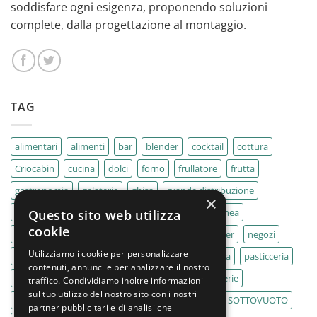
soddisfare ogni esigenza, proponendo soluzioni
complete, dalla progettazione al montaggio.
TAG
alimentari
alimenti
bar
blender
cocktail
cottura
Criocabin
cucina
dolci
forno
frullatore
frutta
gastronomia
gelaterie
ghisa
grande distribuzione
×
IMPASTATRICE
impastatrici
kebab
La Felsinea
Questo sito web utilizza
cookie
MACELLERIA
macellerie
MBM
Migel
mixer
negozi
Utilizziamo i cookie per personalizzare
Outlet
pane
panifici
panificio
paninoteca
pasticceria
contenuti, annunci e per analizzare il nostro
pasticcerie
pescherie
pizza
pizzeria
pizzerie
traffico. Condividiamo inoltre informazioni
sul tuo utilizzo del nostro sito con i nostri
PLANETARIA
pub
ristoranti
ristorazione
SOTTOVUOTO
partner pubblicitari e di analisi che