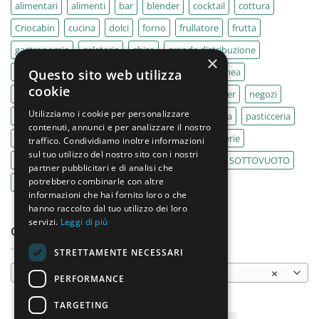
alimentari
alimenti
bar
blender
cocktail
cottura
Criocabin
cucina
dolci
forno
frullatore
frutta
gastronomia
gelaterie
ghisa
grande distribuzione
×
IMPASTATRICE
impastatrici
kebab
La Felsinea
Questo sito web utilizza
cookie
MACELLERIA
macellerie
MBM
Migel
mixer
negozi
Utilizziamo i cookie per personalizzare
Outlet
pane
panifici
panificio
paninoteca
pasticceria
contenuti, annunci e per analizzare il nostro
pasticcerie
pescherie
pizza
pizzeria
pizzerie
traffico. Condividiamo inoltre informazioni
sul tuo utilizzo del nostro sito con i nostri
PLANETARIA
pub
ristoranti
ristorazione
SOTTOVUOTO
partner pubblicitari e di analisi che
potrebbero combinarle con altre
supermercati
tavole calde
tostiere
informazioni che hai fornito loro o che
hanno raccolto dal tuo utilizzo dei loro
servizi.
Leggi di più
CATEGORIE PRODOTTO
STRETTAMENTE NECESSARI
Granitori / Distributori di bevande
×
PERFORMANCE
TARGETING