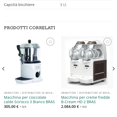
Capcità bicchiere
3 Lt
PRODOTTI CORRELATI
Aggiungi
Aggiungi
alla lista
alla lista
dei
dei
desideri
desideri
GRANITORI / DISTRIBUTORI DI BEVANDE
GRANITORI / DISTRIBUTORI DI BEVANDE
Macchina per cioccolate
Macchina per creme fredde
calde Scirocco 3 Bianco BRAS
B-Cream HD 2 BRAS
305,00
€
2.084,00
€
+ IVA
+ IVA