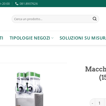
0–20:00
081.8907626
Cerca:
TI
TIPOLOGIE NEGOZI
SOLUZIONI SU MISUR
Macchi
(1
Aggiungi
alla lista
dei
desideri
Macchina p