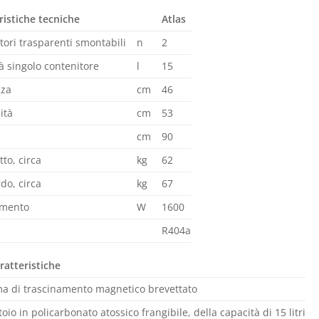
ristiche tecniche
Atlas
tori trasparenti smontabili
n
2
à singolo contenitore
l
15
zza
cm
46
ità
cm
53
cm
90
to, circa
kg
62
do, circa
kg
67
imento
W
1600
R404a
ratteristiche
ma di trascinamento magnetico brevettato
oio in policarbonato atossico frangibile, della capacità di 15 litri