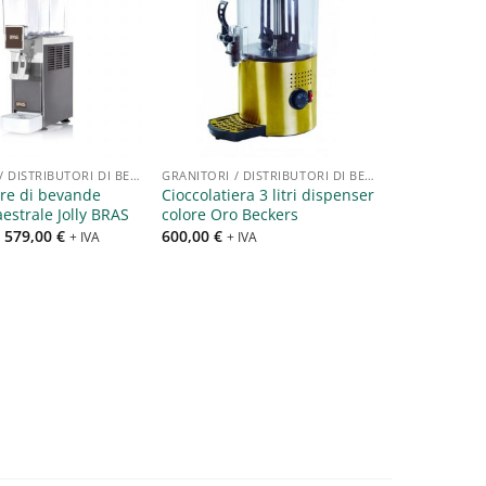
Aggiungi
Aggiungi
alla lista
alla lista
dei
dei
desideri
desideri
GRANITORI / DISTRIBUTORI DI BEVANDE
GRANITORI / DISTRIBUTORI DI BEVANDE
ore di bevande
Cioccolatiera 3 litri dispenser
estrale Jolly BRAS
colore Oro Beckers
–
579,00
€
600,00
€
+ IVA
+ IVA