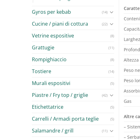
Caratte
Gyros per kebab
(14)
Conteni
Cucine / piani di cottura
(22)
Capacit
Vetrine espositive
(8)
Larghe
Grattugie
(11)
Profond
Rompighiaccio
Altezza
(8)
Peso net
Tostiere
(14)
Peso lor
Murali espositivi
(5)
Assorb
Piastre / Fry top / griglie
(42)
Gas
Etichettatrice
(5)
Altre ca
Carrelli / Armadi porta teglie
(5)
– Siste
Salamandre / grill
(11)
– Serbat