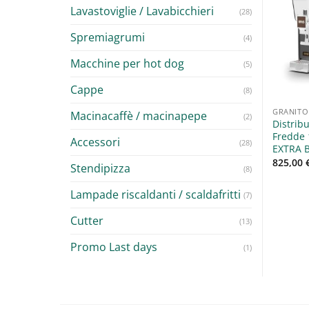
Lavastoviglie / Lavabicchieri
(28)
Aggiungi
Aggiungi
Spremiagrumi
alla lista
alla lista
(4)
dei
dei
desideri
desideri
Macchine per hot dog
(5)
Cappe
(8)
GRANITORI / DISTRIBUTORI DI BEVANDE
GRANITORI / DISTRIBUTORI DI BEVANDE
Macinacaffè / macinapepe
(2)
ibutore Di Bevande
Macchina per creme fredde
Distrib
e 19 Litri TURIA BRAS
B-Cream HD 1 Bras
Fredde 
Accessori
(28)
EXTRA 
00
€
1.133,00
€
+ IVA
+ IVA
825,00
Stendipizza
(8)
Lampade riscaldanti / scaldafritti
(7)
Cutter
(13)
Promo Last days
(1)