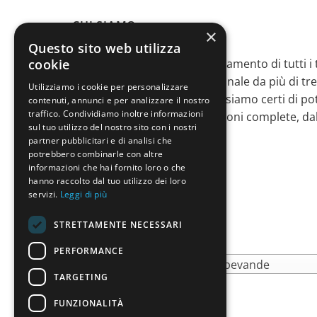
CHI SIAMO
×
Questo sito web utilizza
cookie
Siamo specializzati nell’arredamento di tutti i 
operiamo sul territorio nazionale da più di tr
Utilizziamo i cookie per personalizzare
esperienza e professionalità siamo certi di po
contenuti, annunci e per analizzare il nostro
traffico. Condividiamo inoltre informazioni
esigenza, proponendo soluzioni complete, dal
sul tuo utilizzo del nostro sito con i nostri
montaggio.
partner pubblicitari e di analisi che
potrebbero combinarle con altre
informazioni che hai fornito loro o che
hanno raccolto dal tuo utilizzo dei loro
servizi.
Leggi di più
CATEGORIE PRODOTTO
STRETTAMENTE NECESSARI
PERFORMANCE
Granitori / Distributori di bevande
TARGETING
FUNZIONALITÀ