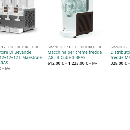
Aggiungi
Aggiungi
alla lista
alla lista
dei
dei
desideri
desideri
GRANITORI / DISTRIBUTORI DI BEVANDE
GRANITORI / DISTRIBUTORI DI BEVANDE
utore Di Bevande
Macchina per creme fredde
Distribut
12+12+12 L Maestrale
2,8L B-Cube 3 BRAS
fredde Ma
BRAS
612,00
€
–
1.225,00
€
328,00
€
+ IVA
€
+ IVA