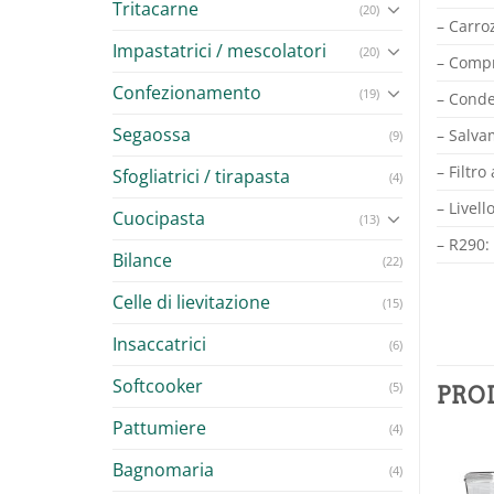
Tritacarne
(20)
– Carroz
Impastatrici / mescolatori
(20)
– Compr
Confezionamento
(19)
– Conde
Segaossa
– Salva
(9)
– Filtro 
Sfogliatrici / tirapasta
(4)
– Livell
Cuocipasta
(13)
– R290:
Bilance
(22)
Celle di lievitazione
(15)
Insaccatrici
(6)
Softcooker
(5)
PRO
Pattumiere
(4)
Bagnomaria
(4)