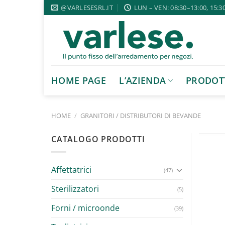
Salta
@VARLESESRL.IT
LUN – VEN: 08:30–13:00, 15:3
ai
contenuti
HOME PAGE
L’AZIENDA
PRODOT
HOME
/
GRANITORI / DISTRIBUTORI DI BEVANDE
CATALOGO PRODOTTI
Affettatrici
(47)
Sterilizzatori
(5)
Forni / microonde
(39)