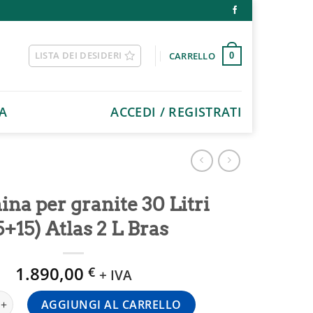
LISTA DEI DESIDERI
CARRELLO
0
A
ACCEDI / REGISTRATI
na per granite 30 Litri
5+15) Atlas 2 L Bras
1.890,00
€
+ IVA
er granite 30 Litri (15+15) Atlas 2 L Bras quantità
AGGIUNGI AL CARRELLO