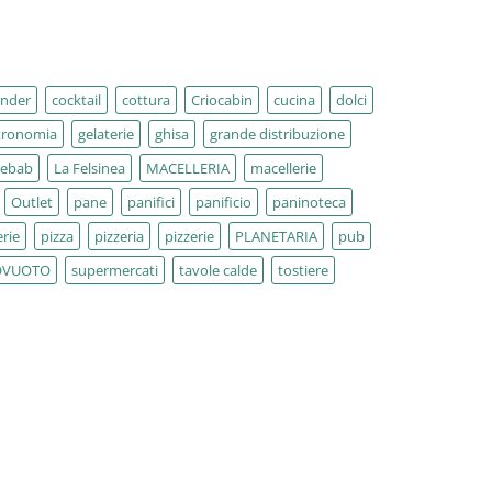
ender
cocktail
cottura
Criocabin
cucina
dolci
tronomia
gelaterie
ghisa
grande distribuzione
kebab
La Felsinea
MACELLERIA
macellerie
Outlet
pane
panifici
panificio
paninoteca
rie
pizza
pizzeria
pizzerie
PLANETARIA
pub
OVUOTO
supermercati
tavole calde
tostiere