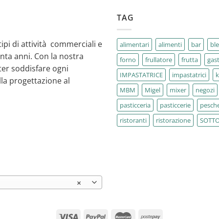
TAG
tipi di attività commerciali e
alimentari
alimenti
bar
bl
enta anni. Con la nostra
forno
frullatore
frutta
gas
ter soddisfare ogni
IMPASTATRICE
impastatrici
la progettazione al
MBM
Migel
mixer
negozi
pasticceria
pasticcerie
pesche
ristoranti
ristorazione
SOTT
×