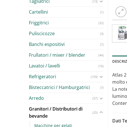
Tagliatrici
(13)
Cartellini
(1)
Friggitrici
(32)
Puliscicozze
(3)
Banchi espositivi
(7)
Frullatori / mixer / blender
(44)
DESCRI
Lavatoi / lavelli
(16)
Atlas 2
Refrigeratori
(159)
molto 
Bisteccatrici / Hamburgatrici
(7)
La note
lumino
Arredo
(37)
Conteni
Granitori / Distributori di
(25)
bevande
Dati Te
Macchine per gelati