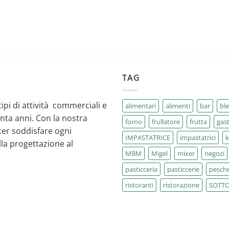
TAG
tipi di attività commerciali e
alimentari
alimenti
bar
bl
enta anni. Con la nostra
forno
frullatore
frutta
gas
ter soddisfare ogni
IMPASTATRICE
impastatrici
la progettazione al
MBM
Migel
mixer
negozi
pasticceria
pasticcerie
pesche
ristoranti
ristorazione
SOTT