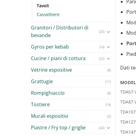
Pann
Tavoli
Por
Cassettiere
Mod
Granitori / Distributori di
(25)
Mod
bevande
Port
Gyros per kebab
(14)
Pied
Cucine / piani di cottura
(22)
Dati te
Vetrine espositive
(8)
Grattugie
(11)
MODE
TDA67 
Rompighiaccio
(8)
TDA87 
Tostiere
(14)
TDA107
Murali espositivi
(5)
TDA127
Piastre / Fry top / griglie
(42)
TDA147