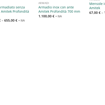
ARMADI
Mensole i
armadiato senza
Armadio inox con ante
Amitek
a Amitek Profondità
Amitek Profondità 700 mm
67,00
€
–
m
1.100,00
€
+ IVA
€
–
655,00
€
+ IVA