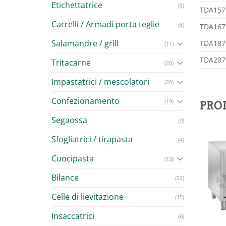
Etichettatrice
(5)
TDA157
Carrelli / Armadi porta teglie
(5)
TDA167
Salamandre / grill
TDA187
(11)
TDA207
Tritacarne
(20)
Impastatrici / mescolatori
(20)
Confezionamento
(19)
PRO
Segaossa
(9)
Sfogliatrici / tirapasta
(4)
Cuocipasta
(13)
Aggiungi
Aggiungi
Bilance
alla lista
alla lista
(22)
dei
dei
desideri
desideri
Celle di lievitazione
(15)
Insaccatrici
(6)