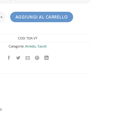
madiato senza alzatina Amitek Profondità 700mm quantità
AGGIUNGI AL CARRELLO
COD:
TDA VT
Categorie:
Arredo
,
Tavoli
o