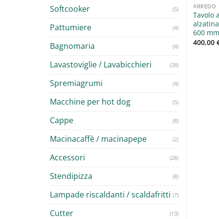
DO
ARMADI
ARREDO
Softcooker
(5)
o da lavoro Amitek in
Armadio a Ripiani con ante
Tavolo 
o AISI304 con alzatina
scorrevoli PUGLIAINOX
alzatin
Pattumiere
(4)
ndità 600 mm
600 m
1.200,00
€
+ IVA
00
€
–
380,00
€
400,00
+ IVA
Bagnomaria
(4)
Lavastoviglie / Lavabicchieri
(28)
Spremiagrumi
(4)
Macchine per hot dog
(5)
Cappe
(8)
Macinacaffè / macinapepe
(2)
Accessori
(28)
Stendipizza
(8)
Lampade riscaldanti / scaldafritti
(7)
Cutter
(13)