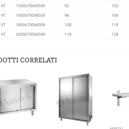
 VT
1500x700x850h
92
102
 VT
1600x700x850h
96
106
 VT
1800x700x850h
108
118
 VT
2000x700x850h
118
128
DOTTI CORRELATI
Aggiungi
Aggiungi
alla lista
alla lista
dei
dei
desideri
desideri
ARREDO