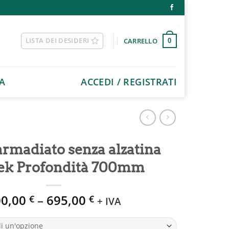
LISTA DEI DESIDERI
CARRELLO
0
A
ACCEDI / REGISTRATI
armadiato senza alzatina
ek Profondità 700mm
00,00
–
695,00
€
€
+ IVA