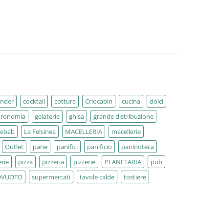
ender
cocktail
cottura
Criocabin
cucina
dolci
tronomia
gelaterie
ghisa
grande distribuzione
kebab
La Felsinea
MACELLERIA
macellerie
Outlet
pane
panifici
panificio
paninoteca
rie
pizza
pizzeria
pizzerie
PLANETARIA
pub
OVUOTO
supermercati
tavole calde
tostiere