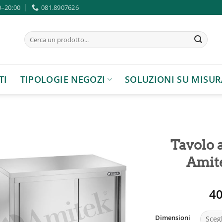
0–20:00
081.8907626
Cerca:
TI
TIPOLOGIE NEGOZI
SOLUZIONI SU MISUR
Tavolo 
Amit
Aggiungi
4
alla lista
dei
desideri
Dimensioni