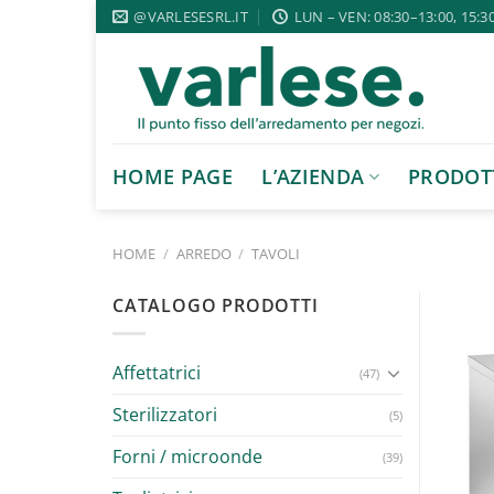
Salta
@VARLESESRL.IT
LUN – VEN: 08:30–13:00, 15:3
ai
contenuti
HOME PAGE
L’AZIENDA
PRODOT
HOME
/
ARREDO
/
TAVOLI
CATALOGO PRODOTTI
Affettatrici
(47)
Sterilizzatori
(5)
Forni / microonde
(39)