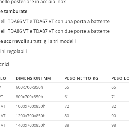
ello posteriore in acciaio inox
te
tamburate
elli TDA66 VT e TDA67 VT con una porta a battente
elli TDA86 VT e TDA87 VT con due porte a battente
e scorrevoli
su tutti gli altri modelli
ini regolabili
cnici
LLO
DIMENSIONI MM
PESO NETTO KG
PESO L
VT
600x700x850h
55
65
VT
800x700x850h
61
71
 VT
1000x700x850h
72
82
 VT
1200x700x850h
80
90
 VT
1400x700x850h
88
98