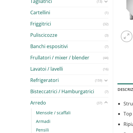
Tagliatrici
(13)
Cartellini
(1)
Friggitrici
(32)
Puliscicozze
(3)
Banchi espositivi
(7)
Frullatori / mixer / blender
(44)
Lavatoi / lavelli
(16)
Refrigeratori
(159)
DESCRI
Bisteccatrici / Hamburgatrici
(7)
Arredo
Stru
(37)
Mensole / scaffali
Top
Armadi
Ripi
Pensili