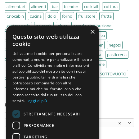
alimentari
alimenti
bar
blender
cocktail
cottura
Criocabin
cucina
dolci
forno
frullatore
frutta
gastronomia
gelaterie
ghisa
grande distribuzione
×
IMPASTATRICE
impastatrici
kebab
La Felsinea
Questo sito web utilizza
cookie
MACELLERIA
macellerie
MBM
Migel
mixer
negozi
Utilizziamo i cookie per personalizzare
Outlet
pane
panifici
panificio
paninoteca
pasticceria
contenuti, annunci e per analizzare il nostro
pasticcerie
pescherie
pizza
pizzeria
pizzerie
traffico. Condividiamo inoltre informazioni
sul tuo utilizzo del nostro sito con i nostri
PLANETARIA
pub
ristoranti
ristorazione
SOTTOVUOTO
partner pubblicitari e di analisi che
potrebbero combinarle con altre
supermercati
tavole calde
tostiere
informazioni che hai fornito loro o che
hanno raccolto dal tuo utilizzo dei loro
servizi.
Leggi di più
CATEGORIE PRODOTTO
STRETTAMENTE NECESSARI
Armadi
×
PERFORMANCE
TARGETING