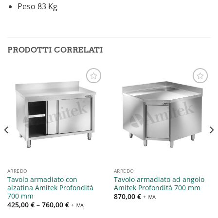
Peso 83 Kg
PRODOTTI CORRELATI
Aggiungi
Aggiungi
alla lista
alla lista
dei
dei
desideri
desideri
ARREDO
ARREDO
Tavolo armadiato con
Tavolo armadiato ad angolo
alzatina Amitek Profondità
Amitek Profondità 700 mm
700 mm
870,00
€
+ IVA
425,00
€
–
760,00
€
+ IVA