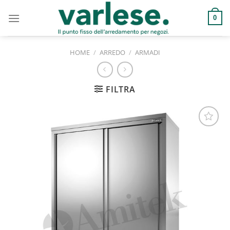
Salta
ai
0
contenuti
HOME
/
ARREDO
/
ARMADI
FILTRA
Aggiungi
alla lista
dei
desideri