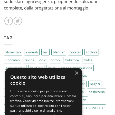
soddisfare ogni esigenza, proponendo soluzioni
complete, dalla progettazione al montaggio.
TAG
alimentari
alimenti
bar
blender
cocktail
cottura
Criocabin
cucina
dolci
forno
frullatore
frutta
gastronomia
gelaterie
ghisa
grande distribuzione
×
IMPASTATRICE
impastatrici
kebab
La Felsinea
Questo sito web utilizza
cookie
MACELLERIA
macellerie
MBM
Migel
mixer
negozi
Utilizziamo i cookie per personalizzare
Outlet
pane
panifici
panificio
paninoteca
pasticceria
contenuti, annunci e per analizzare il nostro
pasticcerie
pescherie
pizza
pizzeria
pizzerie
traffico. Condividiamo inoltre informazioni
sul tuo utilizzo del nostro sito con i nostri
PLANETARIA
pub
ristoranti
ristorazione
SOTTOVUOTO
partner pubblicitari e di analisi che