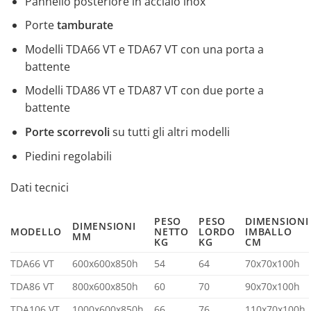
Pannello posteriore in acciaio inox
Porte
tamburate
Modelli TDA66 VT e TDA67 VT con una porta a
battente
Modelli TDA86 VT e TDA87 VT con due porte a
battente
Porte scorrevoli
su tutti gli altri modelli
Piedini regolabili
Dati tecnici
PESO
PESO
DIMENSIONI
DIMENSIONI
MODELLO
NETTO
LORDO
IMBALLO
MM
KG
KG
CM
TDA66 VT
600x600x850h
54
64
70x70x100h
TDA86 VT
800x600x850h
60
70
90x70x100h
TDA106 VT
1000x600x850h
66
76
110x70x100h