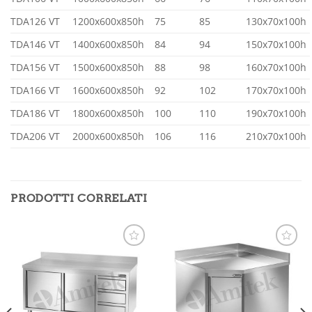
TDA126 VT
1200x600x850h
75
85
130x70x100h
TDA146 VT
1400x600x850h
84
94
150x70x100h
TDA156 VT
1500x600x850h
88
98
160x70x100h
TDA166 VT
1600x600x850h
92
102
170x70x100h
TDA186 VT
1800x600x850h
100
110
190x70x100h
TDA206 VT
2000x600x850h
106
116
210x70x100h
PRODOTTI CORRELATI
Aggiungi
Aggiungi
alla lista
alla lista
dei
dei
desideri
desideri