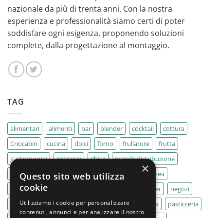
nazionale da più di trenta anni. Con la nostra
esperienza e professionalità siamo certi di poter
soddisfare ogni esigenza, proponendo soluzioni
complete, dalla progettazione al montaggio.
TAG
alimentari
alimenti
bar
blender
cocktail
cottura
Criocabin
cucina
dolci
forno
frullatore
frutta
gastronomia
gelaterie
ghisa
grande distribuzione
×
IMPASTATRICE
impastatrici
kebab
La Felsinea
Questo sito web utilizza
cookie
MACELLERIA
macellerie
MBM
Migel
mixer
negozi
Utilizziamo i cookie per personalizzare
Outlet
pane
panifici
panificio
paninoteca
pasticceria
contenuti, annunci e per analizzare il nostro