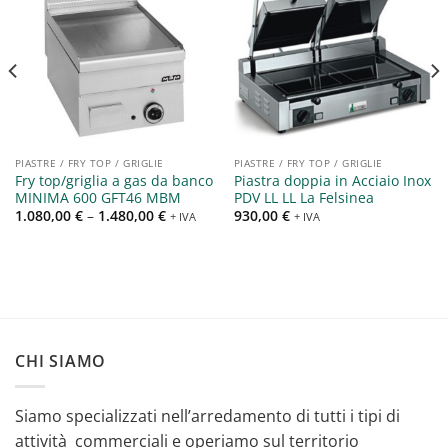
Aggiungi
Aggiungi
alla lista
alla lista
dei
dei
desideri
desideri
PIASTRE / FRY TOP / GRIGLIE
PIASTRE / FRY TOP / GRIGLIE
Fry top/griglia a gas da banco
Piastra doppia in Acciaio Inox
MINIMA 600 GFT46 MBM
PDV LL LL La Felsinea
1.080,00
€
–
1.480,00
€
930,00
€
+ IVA
+ IVA
CHI SIAMO
Siamo specializzati nell’arredamento di tutti i tipi di
attività commerciali e operiamo sul territorio