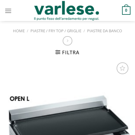
Salta
ai
0
contenuti
HOME
/
PIASTRE / FRY TOP / GRIGLIE
/
PIASTRE DA BANCO
FILTRA
Aggiungi
alla lista
dei
desideri