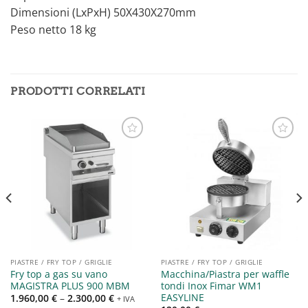
Dimensioni (LxPxH) 50X430X270mm
Peso netto 18 kg
PRODOTTI CORRELATI
Aggiungi
Aggiungi
alla lista
alla lista
dei
dei
desideri
desideri
PIASTRE / FRY TOP / GRIGLIE
PIASTRE / FRY TOP / GRIGLIE
Fry top a gas su vano
Macchina/Piastra per waffle
MAGISTRA PLUS 900 MBM
tondi Inox Fimar WM1
EASYLINE
1.960,00
€
–
2.300,00
€
+ IVA