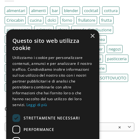
alimentari
alimenti
bar
blender
cocktail
cottura
Criocabin
cucina
dolci
forno
frullatore
frutta
gastronomia
gelaterie
ghisa
grande distribuzione
×
IMPASTATRICE
impastatrici
kebab
La Felsinea
Questo sito web utilizza
cookie
MACELLERIA
macellerie
MBM
Migel
mixer
negozi
Utilizziamo i cookie per personalizzare
Outlet
pane
panifici
panificio
paninoteca
pasticceria
contenuti, annunci e per analizzare il nostro
pasticcerie
pescherie
pizza
pizzeria
pizzerie
traffico. Condividiamo inoltre informazioni
sul tuo utilizzo del nostro sito con i nostri
PLANETARIA
pub
ristoranti
ristorazione
SOTTOVUOTO
partner pubblicitari e di analisi che
potrebbero combinarle con altre
supermercati
tavole calde
tostiere
informazioni che hai fornito loro o che
hanno raccolto dal tuo utilizzo dei loro
servizi.
Leggi di più
CATEGORIE PRODOTTO
STRETTAMENTE NECESSARI
Piastre da banco
×
PERFORMANCE