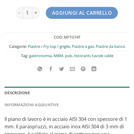
Fry top/griglia a gas MAGISTRA PLUS 700 MFTG74T MBM q
AGGIUNGI AL CARRELLO
COD:
MFTG74T
Categorie:
Piastre / Fry top / griglie
,
Piastre a gas
,
Piastre da banco
Tag:
gastronomia
,
MBM
,
pub
,
ristoranti
,
tavole calde
DESCRIZIONE
INFORMAZIONI AGGIUNTIVE
Il piano di lavoro è in acciaio AISI 304 con spessore di 1
mm. Il paraspruzzi, in acciaio inox AISI 304 di 3 mm di
spessore, è saldato al piano di cottura per una