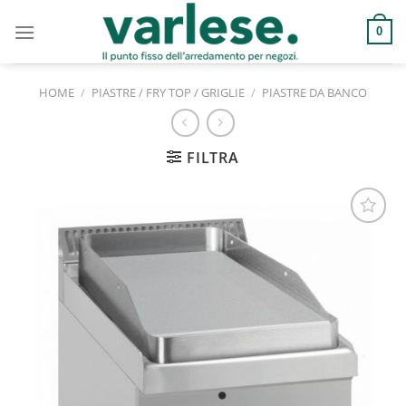
Salta
ai
0
contenuti
HOME
/
PIASTRE / FRY TOP / GRIGLIE
/
PIASTRE DA BANCO
FILTRA
Aggiungi
alla lista
dei
desideri