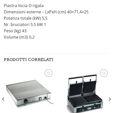
Piastra liscia O rigata
Dimensioni esterne – LxPxH (cm) 40×71,4×25
Potenza totale (kW) 5,5
Nr. bruciatori 5.5 kW 1
Peso (kg) 43
Volume (m3) 0,2
PRODOTTI CORRELATI
Aggiungi
Aggiungi
alla lista
alla lista
dei
dei
desideri
desideri