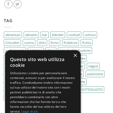
TAG
alimentari
alimenti
bar
blender
cocktail
cottura
Criocabin
cucina
dolci
forno
frullatore
frutta
gastronomia
gelaterie
ghisa
grande distribuzione
×
IMPASTATRICE
impastatrici
kebab
La Felsinea
Questo sito web utilizza
cookie
MACELLERIA
macellerie
MBM
Migel
mixer
negozi
Utilizziamo i cookie per personalizzare
Outlet
pane
panifici
panificio
paninoteca
pasticceria
contenuti, annunci e per analizzare il nostro
pasticcerie
pescherie
pizza
pizzeria
pizzerie
traffico. Condividiamo inoltre informazioni
sul tuo utilizzo del nostro sito con i nostri
PLANETARIA
pub
ristoranti
ristorazione
SOTTOVUOTO
partner pubblicitari e di analisi che
potrebbero combinarle con altre
supermercati
tavole calde
tostiere
informazioni che hai fornito loro o che
hanno raccolto dal tuo utilizzo dei loro
servizi.
Leggi di più