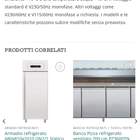
standard è V230/50Hz monofase.
Altri voltaggi come
V230/60Hz e V115/60Hz monofase a richiesta.
I modelli e le
caratteristiche possono subire modifiche senza preavviso.
PRODOTTI CORRELATI
Aggiungi
Aggiungi
alla lista
alla lista
dei
dei
desideri
desideri
ARMADI REFRIGERATI
BANCHI REFRIGERATI / TAVOLI REFRIGERATI / SALADETTE
Armadio refrigerato
Banco Pizza refrigerato
680x810x2010 GN2/1 Statico
ventilato 200 cm PZ3600TN