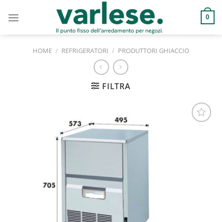
Salta
ai
0
contenuti
HOME
/
REFRIGERATORI
/
PRODUTTORI GHIACCIO
FILTRA
Aggiungi
alla lista
dei
desideri