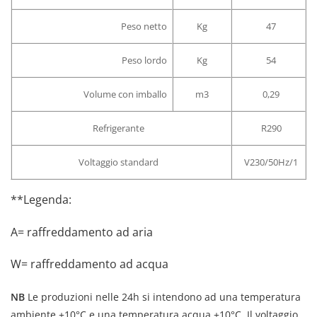
Peso netto
Kg
47
Peso lordo
Kg
54
Volume con imballo
m3
0,29
Refrigerante
R290
Voltaggio standard
V230/50Hz/1
**Legenda:
A= raffreddamento ad aria
W= raffreddamento ad acqua
NB
Le produzioni nelle 24h si intendono ad una temperatura
ambiente +10°C e una temperatura acqua +10°C. Il voltaggio