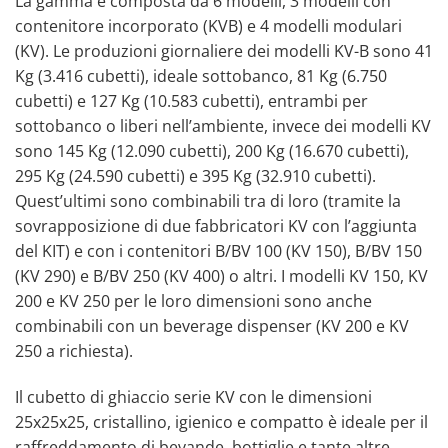
La gamma è composta da 6 modelli, 3 modelli con
contenitore incorporato (KVB) e 4 modelli modulari
(KV). Le produzioni giornaliere dei modelli KV-B sono 41
Kg (3.416 cubetti), ideale sottobanco, 81 Kg (6.750
cubetti) e 127 Kg (10.583 cubetti), entrambi per
sottobanco o liberi nell’ambiente, invece dei modelli KV
sono 145 Kg (12.090 cubetti), 200 Kg (16.670 cubetti),
295 Kg (24.590 cubetti) e 395 Kg (32.910 cubetti).
Quest’ultimi sono combinabili tra di loro (tramite la
sovrapposizione di due fabbricatori KV con l’aggiunta
del KIT) e con i contenitori B/BV 100 (KV 150), B/BV 150
(KV 290) e B/BV 250 (KV 400) o altri. I modelli KV 150, KV
200 e KV 250 per le loro dimensioni sono anche
combinabili con un beverage dispenser (KV 200 e KV
250 a richiesta).
Il cubetto di ghiaccio serie KV con le dimensioni
25x25x25, cristallino, igienico e compatto è ideale per il
raffreddamento di bevande, bottiglie e tante altre