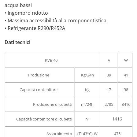
acqua bassi
• Ingombro ridotto
• Massima accessibilità alla componentistica
• Refrigerante R290/R452A
Dati tecnici
KVB 40
A
W
Produzione
Kg/24h
39
41
Capacità contenitore
Kg
17
38
Produzione di cubetti
n°/24h
2785
3416
1416
Capacità contenitore di cubetti
n°
Assorbimento
(T=43°C)-W
475