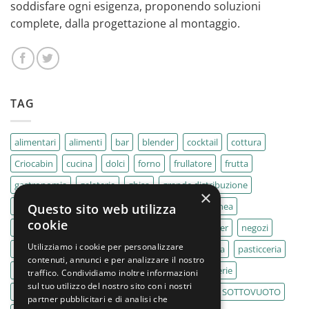
soddisfare ogni esigenza, proponendo soluzioni
complete, dalla progettazione al montaggio.
TAG
alimentari
alimenti
bar
blender
cocktail
cottura
Criocabin
cucina
dolci
forno
frullatore
frutta
gastronomia
gelaterie
ghisa
grande distribuzione
×
IMPASTATRICE
impastatrici
kebab
La Felsinea
Questo sito web utilizza
cookie
MACELLERIA
macellerie
MBM
Migel
mixer
negozi
Utilizziamo i cookie per personalizzare
Outlet
pane
panifici
panificio
paninoteca
pasticceria
contenuti, annunci e per analizzare il nostro
pasticcerie
pescherie
pizza
pizzeria
pizzerie
traffico. Condividiamo inoltre informazioni
sul tuo utilizzo del nostro sito con i nostri
PLANETARIA
pub
ristoranti
ristorazione
SOTTOVUOTO
partner pubblicitari e di analisi che