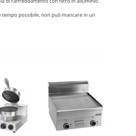
a di raffreddamento con filtro in alluminio.
ore tempo possibile, non può mancare in un
Aggiungi
Aggiungi
alla lista
alla lista
dei
dei
desideri
desideri