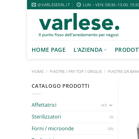
Salta
@VARLESESRL.IT
LUN – VEN: 08:30–13:00, 15:3
ai
contenuti
HOME PAGE
L’AZIENDA
PRODOT
HOME
/
PIASTRE / FRY TOP / GRIGLIE
/
PIASTRE DA BA
CATALOGO PRODOTTI
Affettatrici
(47)
Sterilizzatori
(5)
Forni / microonde
(39)