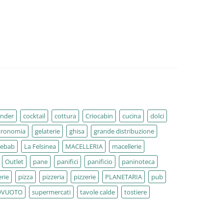
ender
cocktail
cottura
Criocabin
cucina
dolci
tronomia
gelaterie
ghisa
grande distribuzione
kebab
La Felsinea
MACELLERIA
macellerie
Outlet
pane
panifici
panificio
paninoteca
rie
pizza
pizzeria
pizzerie
PLANETARIA
pub
OVUOTO
supermercati
tavole calde
tostiere