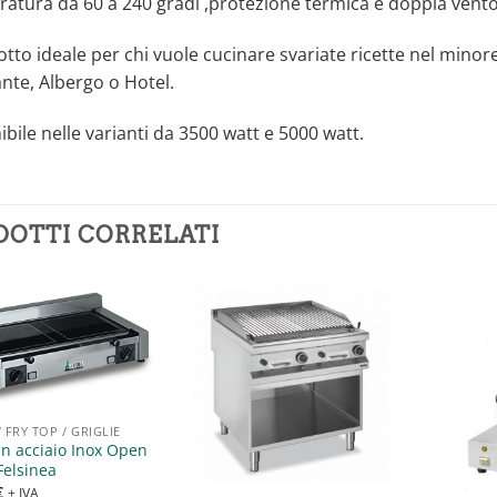
atura da 60 a 240 gradi ,protezione termica e doppia ventol
dotto ideale per chi vuole cucinare svariate ricette nel min
nte, Albergo o Hotel.
bile nelle varianti da 3500 watt e 5000 watt.
DOTTI CORRELATI
Aggiungi
Aggiungi
alla lista
alla lista
dei
dei
desideri
desideri
/ FRY TOP / GRIGLIE
 in acciaio Inox Open
Felsinea
€
+ IVA