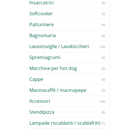
Insaccatrici
(6)
Softcooker
(5)
Pattumiere
(4)
Bagnomaria
(4)
Lavastoviglie / Lavabicchieri
(28)
Spremiagrumi
(4)
Macchine per hot dog
(5)
Cappe
(8)
Macinacaffè / macinapepe
(2)
Accessori
(28)
Stendipizza
(8)
Lampade riscaldanti / scaldafritti
(7)