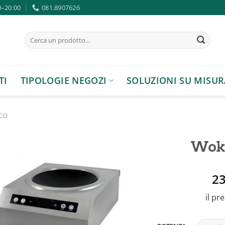
0–20:00
081.8907626
Cerca:
TI
TIPOLOGIE NEGOZI
SOLUZIONI SU MISUR
NCO
Wok 
2
Aggiungi
alla lista
il pr
dei
desideri