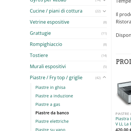
Temper
Cucine / piani di cottura
(22)
Il pro
Ristora
Vetrine espositive
(8)
Grattugie
(11)
Disponi
Rompighiaccio
(8)
Tostiere
(14)
PRO
Murali espositivi
(5)
Piastre / Fry top / griglie
(42)
Piastre in ghisa
Piastre a induzione
Aggiungi
Aggiungi
alla lista
alla lista
Piastre a gas
dei
dei
desideri
desideri
Piastre da banco
PIASTRE 
Piastra
Piastre elettriche
V LL La 
Piastre su vano
420,00