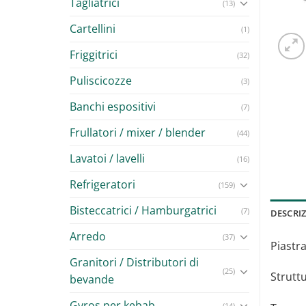
Tagliatrici
(13)
Cartellini
(1)
Friggitrici
(32)
Puliscicozze
(3)
Banchi espositivi
(7)
Frullatori / mixer / blender
(44)
Lavatoi / lavelli
(16)
Refrigeratori
(159)
Bisteccatrici / Hamburgatrici
(7)
DESCRI
Arredo
(37)
Piastr
Granitori / Distributori di
(25)
Strutt
bevande
Gyros per kebab
(14)