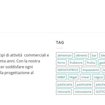
TAG
tipi di attività commerciali e
alimentari
alimenti
bar
bl
enta anni. Con la nostra
forno
frullatore
frutta
gas
ter soddisfare ogni
IMPASTATRICE
impastatrici
la progettazione al
MBM
Migel
mixer
negozi
pasticceria
pasticcerie
pesche
ristoranti
ristorazione
SOTT