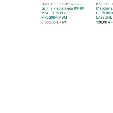
PIASTRE / FRY TOP / GRIGLIE
PIASTRE / F
Griglia Pietralavica 80×90
Macchina/
MAGISTRA PLUS 900
tondi Ino
MPLG98A MBM
EASYLINE
3.500,00
€
120,00
€
+ IVA
+