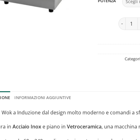
POTENZA
Wok ad in
Categor
ZIONE
INFORMAZIONI AGGIUNTIVE
a Wok a Induzione dal design molto moderno e comandi a s
ura in
Acciaio Inox
e piano in
Vetroceramica
, una macchina r