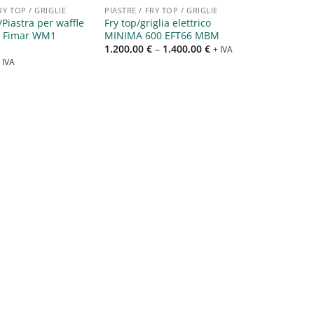
RY TOP / GRIGLIE
PIASTRE / FRY TOP / GRIGLIE
Piastra per waffle
Fry top/griglia elettrico
x Fimar WM1
MINIMA 600 EFT66 MBM
1.200,00
€
–
1.400,00
€
+ IVA
 IVA