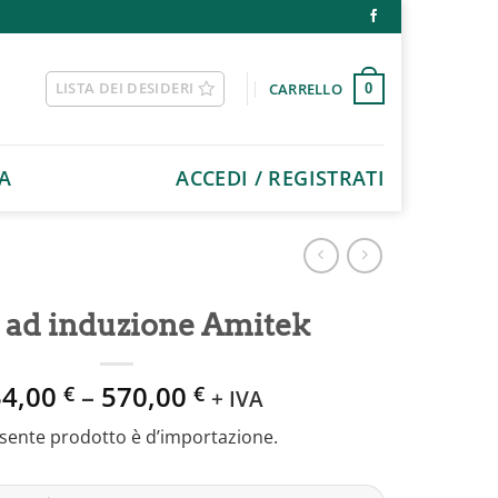
LISTA DEI DESIDERI
CARRELLO
0
A
ACCEDI / REGISTRATI
ad induzione Amitek
34,00
–
570,00
€
€
+ IVA
esente prodotto è d’importazione.