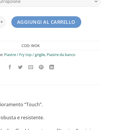
duzione Amitek quantità
AGGIUNGI AL CARRELLO
COD:
WOK
ie:
Piastre / Fry top / griglie
,
Piastre da banco
fioramento “Touch”.
obusta e resistente.