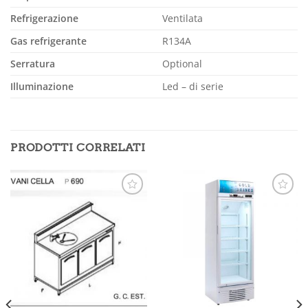
Refrigerazione
Ventilata
Gas refrigerante
R134A
Serratura
Optional
Illuminazione
Led – di serie
PRODOTTI CORRELATI
Aggiungi
Aggiungi
alla lista
alla lista
dei
dei
desideri
desideri