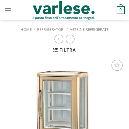
Salta
ai
0
contenuti
HOME
/
REFRIGERATORI
/
VETRINE REFRIGERATE
FILTRA
Aggiungi
alla lista
dei
desideri