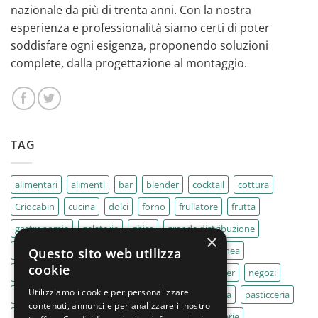
nazionale da più di trenta anni. Con la nostra
esperienza e professionalità siamo certi di poter
soddisfare ogni esigenza, proponendo soluzioni
complete, dalla progettazione al montaggio.
TAG
alimentari
alimenti
bar
blender
cocktail
cottura
Criocabin
cucina
dolci
forno
frullatore
frutta
gastronomia
gelaterie
ghisa
grande distribuzione
×
IMPASTATRICE
impastatrici
kebab
La Felsinea
Questo sito web utilizza
cookie
MACELLERIA
macellerie
MBM
Migel
mixer
negozi
Utilizziamo i cookie per personalizzare
Outlet
pane
panifici
panificio
paninoteca
pasticceria
contenuti, annunci e per analizzare il nostro
pasticcerie
pescherie
pizza
pizzeria
pizzerie