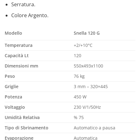
Serratura.
Colore Argento.
Modello
Snella 120 G
Temperatura
+2/+10°C
Capacità Lt
120
Dimensioni mm
550x493x1100
Peso
76 kg
Griglie
3 mm – 320×445
Potenza
450 W
Voltaggio
230 V/1/50Hz
Umidità Relativa
% 75
Tipo di Sbrinamento
Automatico a pausa
Evaporazione
Automatica