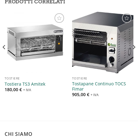
PRODOTTI CORRELATI
Aggiungi
Aggiungi
alla lista
alla lista
dei
dei
desideri
desideri
TOSTIERE
TOSTIERE
Tostapane Continuo TOCS
Tostiera TS3 Amitek
Fimar
180,00
€
+ IVA
905,00
€
+ IVA
CHI SIAMO