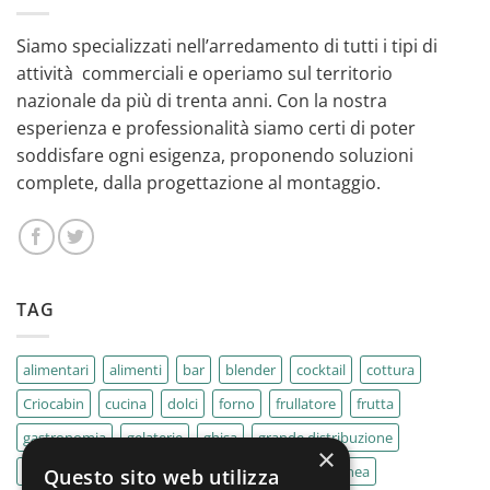
Siamo specializzati nell’arredamento di tutti i tipi di
attività commerciali e operiamo sul territorio
nazionale da più di trenta anni. Con la nostra
esperienza e professionalità siamo certi di poter
soddisfare ogni esigenza, proponendo soluzioni
complete, dalla progettazione al montaggio.
TAG
alimentari
alimenti
bar
blender
cocktail
cottura
Criocabin
cucina
dolci
forno
frullatore
frutta
gastronomia
gelaterie
ghisa
grande distribuzione
×
IMPASTATRICE
impastatrici
kebab
La Felsinea
Questo sito web utilizza