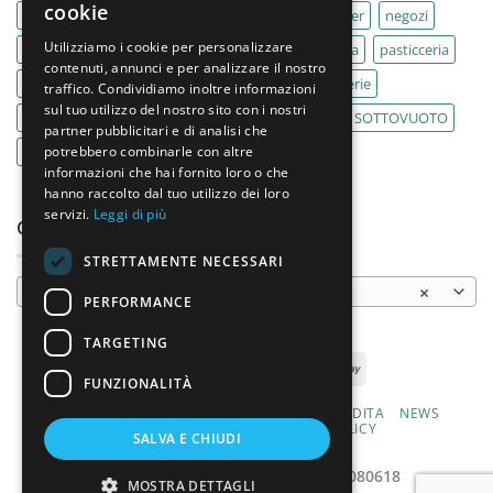
cookie
MACELLERIA
macellerie
MBM
Migel
mixer
negozi
Utilizziamo i cookie per personalizzare
Outlet
pane
panifici
panificio
paninoteca
pasticceria
contenuti, annunci e per analizzare il nostro
pasticcerie
pescherie
pizza
pizzeria
pizzerie
traffico. Condividiamo inoltre informazioni
sul tuo utilizzo del nostro sito con i nostri
PLANETARIA
pub
ristoranti
ristorazione
SOTTOVUOTO
partner pubblicitari e di analisi che
potrebbero combinarle con altre
supermercati
tavole calde
tostiere
informazioni che hai fornito loro o che
hanno raccolto dal tuo utilizzo dei loro
servizi.
Leggi di più
CATEGORIE PRODOTTO
STRETTAMENTE NECESSARI
Tostiere
×
PERFORMANCE
TARGETING
FUNZIONALITÀ
CHI SIAMO
PRODOTTI
CONDIZIONI DI VENDITA
NEWS
CONTATTI
PRIVACY E COOKIE POLICY
SALVA E CHIUDI
MODALITÀ DI PAGAMENTO
2026 ©
Varlese s.r.l. | P.iva: 03786080618
MOSTRA DETTAGLI