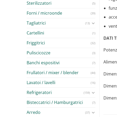
Sterilizzatori
(5)
fun
Forni / microonde
(39)
acce
Tagliatrici
(13)
vent
Cartellini
(1)
DATI T
Friggitrici
(32)
Potenz
Puliscicozze
(3)
Alimen
Banchi espositivi
(7)
Frullatori / mixer / blender
(44)
Dimens
Lavatoi / lavelli
(16)
Dimens
Refrigeratori
(159)
Dimens
Bisteccatrici / Hamburgatrici
(7)
Arredo
(37)