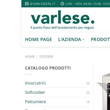
Salta
@VARLESESRL.IT
LUN – VEN: 08:30–13:00, 15:3
ai
contenuti
HOME PAGE
L’AZIENDA
PRODOT
HOME
/
TOSTIERE
CATALOGO PRODOTTI
Insaccatrici
(6)
Softcooker
(5)
Pattumiere
(4)