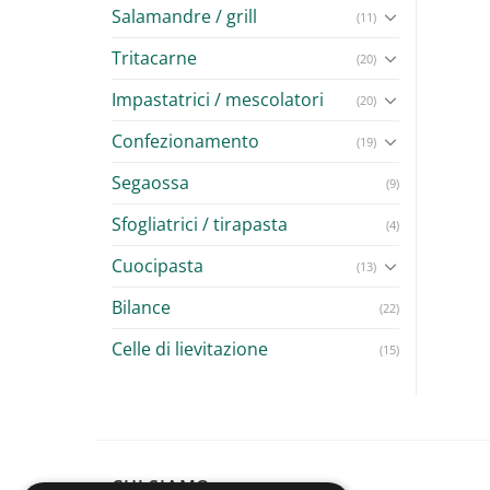
Salamandre / grill
(11)
Tritacarne
(20)
Impastatrici / mescolatori
(20)
Confezionamento
(19)
Segaossa
(9)
Sfogliatrici / tirapasta
(4)
Cuocipasta
(13)
Bilance
(22)
Celle di lievitazione
(15)
CHI SIAMO