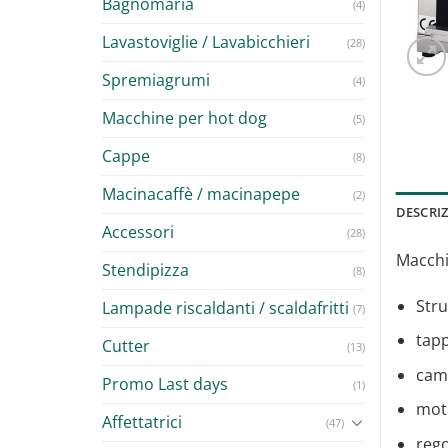
Bagnomaria
(4)
Lavastoviglie / Lavabicchieri
(28)
Spremiagrumi
(4)
Macchine per hot dog
(5)
Cappe
(8)
Macinacaffè / macinapepe
(2)
DESCRI
Accessori
(28)
Macchin
Stendipizza
(8)
Stru
Lampade riscaldanti / scaldafritti
(7)
tapp
Cutter
(13)
came
Promo Last days
(1)
moto
Affettatrici
(47)
rego