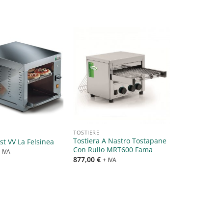
Aggiungi
Aggiungi
alla lista
alla lista
dei
dei
desideri
desideri
TOSTIERE
Tostiera A Nastro Tostapane
st VV La Felsinea
Con Rullo MRT600 Fama
 IVA
877,00
€
+ IVA