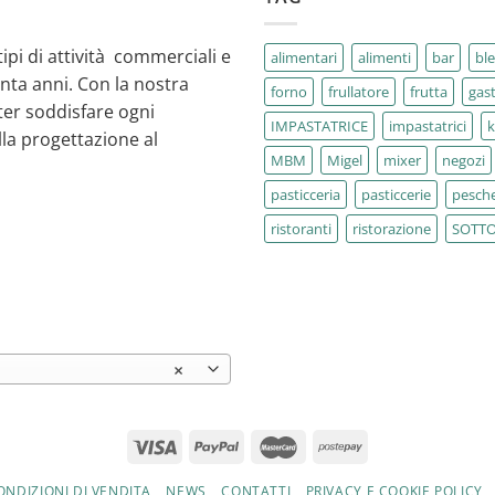
tipi di attività commerciali e
alimentari
alimenti
bar
bl
enta anni. Con la nostra
forno
frullatore
frutta
gas
ter soddisfare ogni
IMPASTATRICE
impastatrici
la progettazione al
MBM
Migel
mixer
negozi
pasticceria
pasticcerie
pesche
ristoranti
ristorazione
SOTT
×
ONDIZIONI DI VENDITA
NEWS
CONTATTI
PRIVACY E COOKIE POLICY