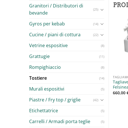
PRO
Granitori / Distributori di
(25)
bevande
Gyros per kebab
(14)
Cucine / piani di cottura
(22)
Aggiungi
Aggiungi
Vetrine espositive
(8)
alla lista
alla lista
dei
dei
desideri
desideri
Grattugie
(11)
Rompighiaccio
(8)
Tostiere
ERE
IMPASTATRICI / MESCOLATORI
TAGLIAM
(14)
Impastatrice CiaoPasta 5 EL
Tagliav
era TOP3D Fimar
La Felsinea capacità 10 lt
Felsine
00
€
Murali espositivi
+ IVA
(5)
2.000,00
€
660,00
+ IVA
Piastre / Fry top / griglie
(42)
Etichettatrice
(5)
Carrelli / Armadi porta teglie
(5)