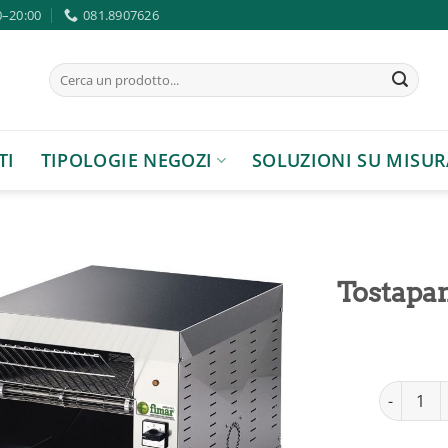
0–20:00
081.8907626
Cerca:
TI
TIPOLOGIE NEGOZI
SOLUZIONI SU MISUR
Tostapa
Aggiungi
alla lista
Tostapane
dei
desideri