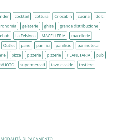
ender
cocktail
cottura
Criocabin
cucina
dolci
tronomia
gelaterie
ghisa
grande distribuzione
kebab
La Felsinea
MACELLERIA
macellerie
Outlet
pane
panifici
panificio
paninoteca
rie
pizza
pizzeria
pizzerie
PLANETARIA
pub
OVUOTO
supermercati
tavole calde
tostiere
MODALITÀ DI PAGAMENTO