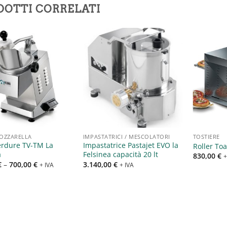
DOTTI CORRELATI
Aggiungi
Aggiungi
alla lista
alla lista
dei
dei
desideri
desideri
OZZARELLA
IMPASTATRICI / MESCOLATORI
TOSTIERE
erdure TV-TM La
Impastatrice Pastajet EVO la
Roller Toa
a
Felsinea capacità 20 lt
830,00
€
+
€
–
700,00
€
3.140,00
€
+ IVA
+ IVA