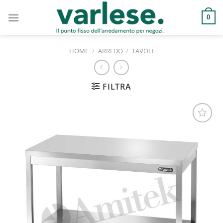
Salta
ai
0
contenuti
HOME
/
ARREDO
/
TAVOLI
FILTRA
Aggiungi
alla lista
dei
desideri