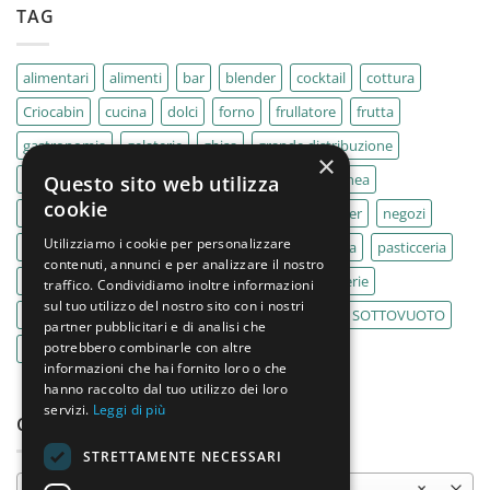
TAG
alimentari
alimenti
bar
blender
cocktail
cottura
Criocabin
cucina
dolci
forno
frullatore
frutta
gastronomia
gelaterie
ghisa
grande distribuzione
×
IMPASTATRICE
impastatrici
kebab
La Felsinea
Questo sito web utilizza
cookie
MACELLERIA
macellerie
MBM
Migel
mixer
negozi
Utilizziamo i cookie per personalizzare
Outlet
pane
panifici
panificio
paninoteca
pasticceria
contenuti, annunci e per analizzare il nostro
pasticcerie
pescherie
pizza
pizzeria
pizzerie
traffico. Condividiamo inoltre informazioni
sul tuo utilizzo del nostro sito con i nostri
PLANETARIA
pub
ristoranti
ristorazione
SOTTOVUOTO
partner pubblicitari e di analisi che
potrebbero combinarle con altre
supermercati
tavole calde
tostiere
informazioni che hai fornito loro o che
hanno raccolto dal tuo utilizzo dei loro
servizi.
Leggi di più
CATEGORIE PRODOTTO
STRETTAMENTE NECESSARI
Tavoli
×