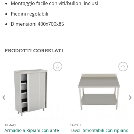
Montaggio facile con viti/bulloni inclusi
Piedini regolabili
Dimensioni 400x700x85
PRODOTTI CORRELATI
Aggiungi
Aggiungi
alla lista
alla lista
dei
dei
desideri
desideri
ARMADI
TAVOLI
Armadio a Ripiani con ante
Tavoli Smontabili con ripiano