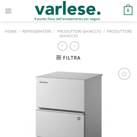
Salta
ai
0
contenuti
HOME
/
REFRIGERATORI
/
PRODUTTORI GHIACCIO
/
PRODUTTORE
GHIACCIO
FILTRA
Aggiungi
alla lista
dei
desideri