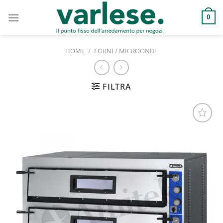
Salta
ai
0
contenuti
HOME
/
FORNI / MICROONDE
FILTRA
Aggiungi
alla lista
dei
desideri