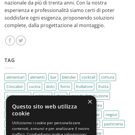
nazionale da più di trenta anni. Con la nostra
esperienza e professionalità siamo certi di poter
soddisfare ogni esigenza, proponendo soluzioni
complete, dalla progettazione al montaggio.
TAG
alimentari
alimenti
bar
blender
cocktail
cottura
Criocabin
cucina
dolci
forno
frullatore
frutta
gastronomia
gelaterie
ghisa
grande distribuzione
×
IMPASTATRICE
impastatrici
kebab
La Felsinea
Questo sito web utilizza
cookie
MACELLERIA
macellerie
MBM
Migel
mixer
negozi
Utilizziamo i cookie per personalizzare
Outlet
pane
panifici
panificio
paninoteca
pasticceria
contenuti, annunci e per analizzare il nostro
pasticcerie
pescherie
pizza
pizzeria
pizzerie
traffico. Condividiamo inoltre informazioni