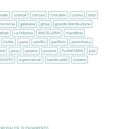
ender
cocktail
cottura
Criocabin
cucina
dolci
tronomia
gelaterie
ghisa
grande distribuzione
kebab
La Felsinea
MACELLERIA
macellerie
Outlet
pane
panifici
panificio
paninoteca
rie
pizza
pizzeria
pizzerie
PLANETARIA
pub
OVUOTO
supermercati
tavole calde
tostiere
MODALITÀ DI PAGAMENTO