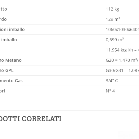
etto
112 kg
rdo
129 m³
oni imballo
1060x1030x640
 imballo
0,699 m³
11.954 kcal/h –
o Metano
G20 = 1,470 m³/
o GPL
G30/G31 = 1,087
amento Gas
3/4” G
ori
N° 4
DOTTI CORRELATI