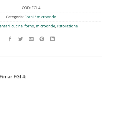
COD:
FGI 4
Categoria:
Forni / microonde
entari
,
cucina
,
forno
,
microonde
,
ristorazione
Fimar FGI 4: