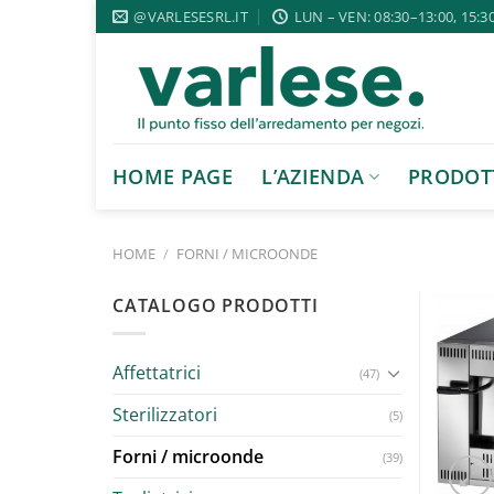
Salta
@VARLESESRL.IT
LUN – VEN: 08:30–13:00, 15:3
ai
contenuti
HOME PAGE
L’AZIENDA
PRODOT
HOME
/
FORNI / MICROONDE
CATALOGO PRODOTTI
Affettatrici
(47)
Sterilizzatori
(5)
Forni / microonde
(39)