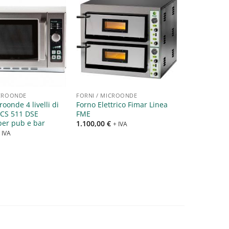
Aggiungi
Aggiungi
alla lista
alla lista
dei
dei
desideri
desideri
ICROONDE
FORNI / MICROONDE
oonde 4 livelli di
Forno Elettrico Fimar Linea
CS 511 DSE
FME
per pub e bar
1.100,00
€
+ IVA
 IVA