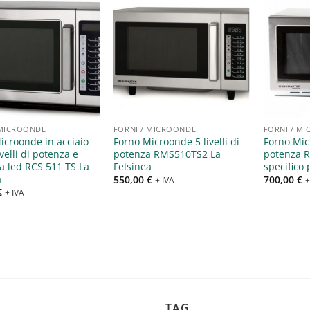
Aggiungi
Aggiungi
alla lista
alla lista
dei
dei
desideri
desideri
 MICROONDE
FORNI / MICROONDE
FORNI / M
icroonde in acciaio
Forno Microonde 5 livelli di
Forno Micr
ivelli di potenza e
potenza RMS510TS2 La
potenza R
 a led RCS 511 TS La
Felsinea
specifico 
a
550,00
€
700,00
€
+ IVA
+
€
+ IVA
TAG