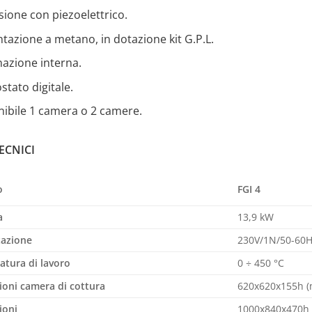
ione con piezoelettrico.
tazione a metano, in dotazione kit G.P.L.
nazione interna.
tato digitale.
nibile 1 camera o 2 camere.
ECNICI
FGI 4
o
a
13,9 kW
tazione
230V/1N/50-60
tura di lavoro
0 ÷ 450 °C
oni camera di cottura
620x620x155h 
ioni
1000x840x470h