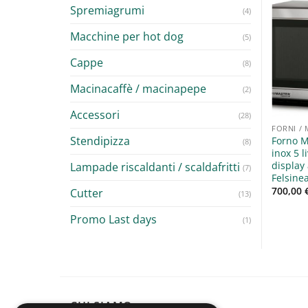
Spremiagrumi
(4)
Macchine per hot dog
(5)
Aggiungi
Aggiungi
alla lista
alla lista
Cappe
dei
dei
(8)
desideri
desideri
Macinacaffè / macinapepe
(2)
FORNI / MICROONDE
Forno elettrico con sportello
Accessori
(28)
in vetro temperato e valvola
 / MICROONDE
FORNI /
di regolazione dell’umidità
Stendipizza
Forno M
 Fimar Linea FGI-FGI 9
(8)
linea TR D
inox 5 l
,00
€
+ IVA
1.590,00
€
–
3.195,00
€
+ IVA
display
Lampade riscaldanti / scaldafritti
(7)
Felsine
700,00
Cutter
(13)
Promo Last days
(1)
CHI SIAMO