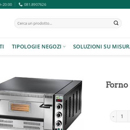
0–20:00
081.8907626
Cerca:
TI
TIPOLOGIE NEGOZI
SOLUZIONI SU MISUR
Forno
Aggiungi
alla lista
Forno Fima
dei
desideri