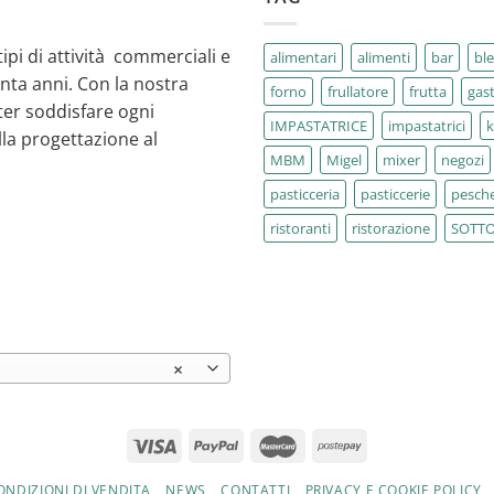
tipi di attività commerciali e
alimentari
alimenti
bar
bl
enta anni. Con la nostra
forno
frullatore
frutta
gas
ter soddisfare ogni
IMPASTATRICE
impastatrici
la progettazione al
MBM
Migel
mixer
negozi
pasticceria
pasticcerie
pesche
ristoranti
ristorazione
SOTT
×
ONDIZIONI DI VENDITA
NEWS
CONTATTI
PRIVACY E COOKIE POLICY