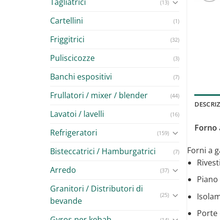
Tagliatrici
(13)
Cartellini
(1)
Friggitrici
(32)
Puliscicozze
(3)
Banchi espositivi
(7)
Frullatori / mixer / blender
(44)
DESCRI
Lavatoi / lavelli
(16)
Forno 
Refrigeratori
(159)
Forni a g
Bisteccatrici / Hamburgatrici
(7)
Rivest
Arredo
(37)
Piano 
Granitori / Distributori di
Isolam
(25)
bevande
Porte 
Gyros per kebab
(14)