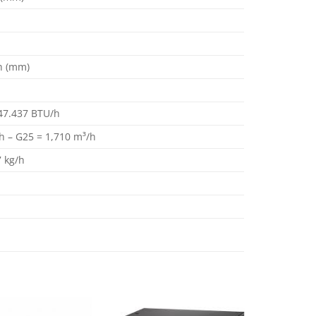
h (mm)
 47.437 BTU/h
h – G25 = 1,710 m³/h
 kg/h