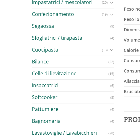
Impastatrici / mescolatori
(20)
Peso n
Confezionamento
(19)
Peso lo
Segaossa
(9)
Dimensi
Sfogliatrici / tirapasta
(4)
Volume
Cuocipasta
Calorie
(13)
Consum
Bilance
(22)
Consum
Celle di lievitazione
(15)
Allacci
Insaccatrici
(6)
Bruciat
Softcooker
(5)
Pattumiere
(4)
PRO
Bagnomaria
(4)
Lavastoviglie / Lavabicchieri
(28)