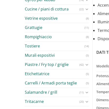
Accens
Cucine / piani di cottura
(22)
Alimen
Vetrine espositive
(8)
Illumi
Grattugie
(11)
Termos
Rompighiaccio
(8)
Dispo
Tostiere
(14)
DATI T
Murali espositivi
(5)
Piastre / Fry top / griglie
(42)
Modell
Etichettatrice
(5)
Potenz
Carrelli / Armadi porta teglie
(5)
Alimen
Salamandre / grill
Tempera
(11)
Dimensi
Tritacarne
(20)
Dimens