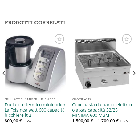
PRODOTTI CORRELATI
Aggiungi
Aggiungi
alla lista
alla lista
dei
dei
desideri
desideri
FRULLATORI / MIXER / BLENDER
CUOCIPASTA
Frullatore termico minicooker
Cuocipasta da banco elettrico
La Felsinea watt 600 capacità
o a gas capacità 32/25
bicchiere lt 2
MINIMA 600 MBM
800,00
€
1.500,00
€
–
1.700,00
€
+ IVA
+ IVA