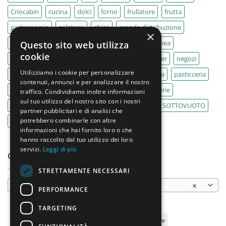
Criocabin
cucina
dolci
forno
frullatore
frutta
gastronomia
gelaterie
ghisa
grande distribuzione
×
IMPASTATRICE
impastatrici
kebab
La Felsinea
Questo sito web utilizza
cookie
MACELLERIA
macellerie
MBM
Migel
mixer
negozi
Utilizziamo i cookie per personalizzare
Outlet
pane
panifici
panificio
paninoteca
pasticceria
contenuti, annunci e per analizzare il nostro
pasticcerie
pescherie
pizza
pizzeria
pizzerie
traffico. Condividiamo inoltre informazioni
sul tuo utilizzo del nostro sito con i nostri
PLANETARIA
pub
ristoranti
ristorazione
SOTTOVUOTO
partner pubblicitari e di analisi che
potrebbero combinarle con altre
supermercati
tavole calde
tostiere
informazioni che hai fornito loro o che
hanno raccolto dal tuo utilizzo dei loro
servizi.
Leggi di più
CATEGORIE PRODOTTO
STRETTAMENTE NECESSARI
Cuocipasta a gas
×
PERFORMANCE
TARGETING