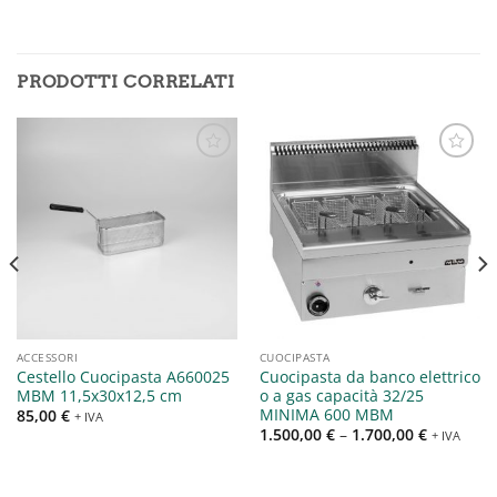
PRODOTTI CORRELATI
Aggiungi
Aggiungi
alla lista
alla lista
dei
dei
desideri
desideri
ACCESSORI
CUOCIPASTA
Cestello Cuocipasta A660025
Cuocipasta da banco elettrico
MBM 11,5x30x12,5 cm
o a gas capacità 32/25
MINIMA 600 MBM
85,00
€
+ IVA
1.500,00
€
–
1.700,00
€
+ IVA