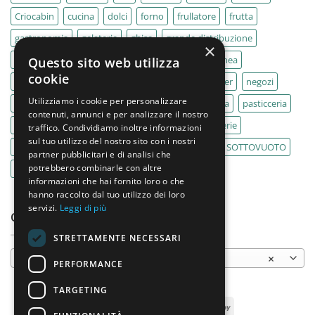
Criocabin
cucina
dolci
forno
frullatore
frutta
gastronomia
gelaterie
ghisa
grande distribuzione
×
IMPASTATRICE
impastatrici
kebab
La Felsinea
Questo sito web utilizza
cookie
MACELLERIA
macellerie
MBM
Migel
mixer
negozi
Utilizziamo i cookie per personalizzare
Outlet
pane
panifici
panificio
paninoteca
pasticceria
contenuti, annunci e per analizzare il nostro
pasticcerie
pescherie
pizza
pizzeria
pizzerie
traffico. Condividiamo inoltre informazioni
sul tuo utilizzo del nostro sito con i nostri
PLANETARIA
pub
ristoranti
ristorazione
SOTTOVUOTO
partner pubblicitari e di analisi che
potrebbero combinarle con altre
supermercati
tavole calde
tostiere
informazioni che hai fornito loro o che
hanno raccolto dal tuo utilizzo dei loro
servizi.
Leggi di più
CATEGORIE PRODOTTO
STRETTAMENTE NECESSARI
Cuocipasta elettrici
×
PERFORMANCE
TARGETING