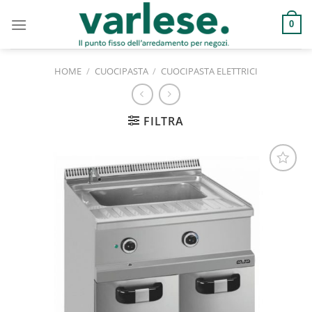
Salta
ai
0
contenuti
HOME
/
CUOCIPASTA
/
CUOCIPASTA ELETTRICI
FILTRA
Aggiungi
alla lista
dei
desideri