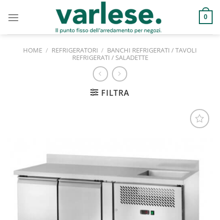
Salta
ai
0
contenuti
HOME
/
REFRIGERATORI
/
BANCHI REFRIGERATI / TAVOLI
REFRIGERATI / SALADETTE
FILTRA
Aggiungi
alla lista
dei
desideri