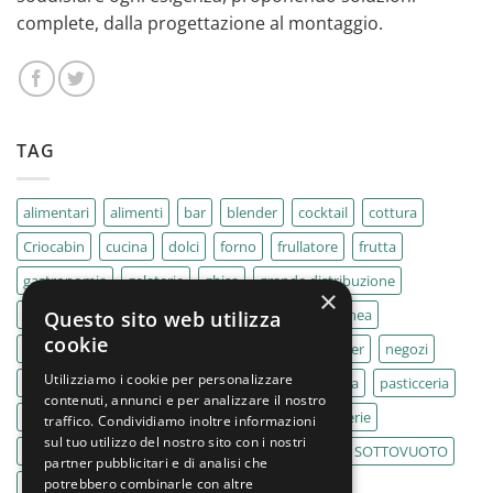
complete, dalla progettazione al montaggio.
TAG
alimentari
alimenti
bar
blender
cocktail
cottura
Criocabin
cucina
dolci
forno
frullatore
frutta
gastronomia
gelaterie
ghisa
grande distribuzione
×
IMPASTATRICE
impastatrici
kebab
La Felsinea
Questo sito web utilizza
cookie
MACELLERIA
macellerie
MBM
Migel
mixer
negozi
Utilizziamo i cookie per personalizzare
Outlet
pane
panifici
panificio
paninoteca
pasticceria
contenuti, annunci e per analizzare il nostro
pasticcerie
pescherie
pizza
pizzeria
pizzerie
traffico. Condividiamo inoltre informazioni
sul tuo utilizzo del nostro sito con i nostri
PLANETARIA
pub
ristoranti
ristorazione
SOTTOVUOTO
partner pubblicitari e di analisi che
potrebbero combinarle con altre
supermercati
tavole calde
tostiere