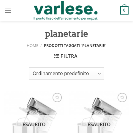
Salta
ai
0
contenuti
planetarie
HOME
/
PRODOTTI TAGGATI “PLANETARIE”
FILTRA
Aggiungi
Aggiungi
alla lista
alla lista
ESAURITO
ESAURITO
dei
dei
desideri
desideri