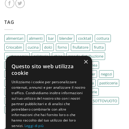
TAG
alimentari
alimenti
bar
blender
cocktail
cottura
Criocabin
cucina
dolci
forno
frullatore
frutta
gastronomia
gelaterie
ghisa
grande distribuzione
×
IMPASTATRICE
impastatrici
kebab
La Felsinea
Questo sito web utilizza
cookie
MACELLERIA
macellerie
MBM
Migel
mixer
negozi
Utilizziamo i cookie per personalizzare
Outlet
pane
panifici
panificio
paninoteca
pasticceria
contenuti, annunci e per analizzare il nostro
pasticcerie
pescherie
pizza
pizzeria
pizzerie
traffico. Condividiamo inoltre informazioni
sul tuo utilizzo del nostro sito con i nostri
PLANETARIA
pub
ristoranti
ristorazione
SOTTOVUOTO
partner pubblicitari e di analisi che
potrebbero combinarle con altre
supermercati
tavole calde
tostiere
informazioni che hai fornito loro o che
hanno raccolto dal tuo utilizzo dei loro
servizi.
Leggi di più