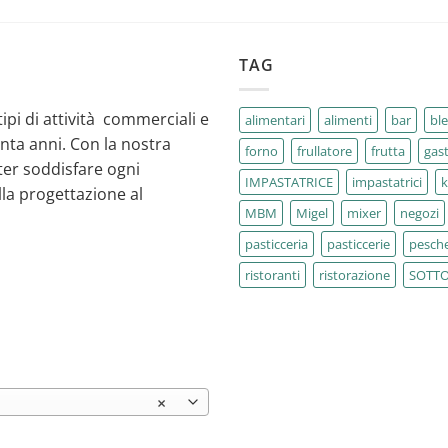
TAG
tipi di attività commerciali e
alimentari
alimenti
bar
bl
enta anni. Con la nostra
forno
frullatore
frutta
gas
ter soddisfare ogni
IMPASTATRICE
impastatrici
la progettazione al
MBM
Migel
mixer
negozi
pasticceria
pasticcerie
pesche
ristoranti
ristorazione
SOTT
×