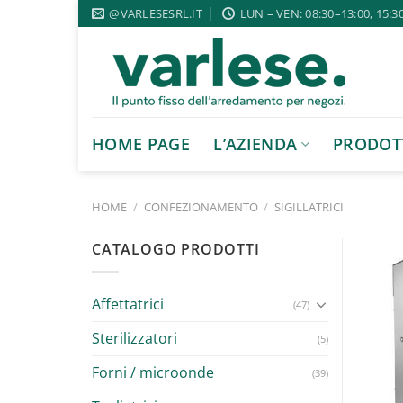
Salta
@VARLESESRL.IT
LUN – VEN: 08:30–13:00, 15:3
ai
contenuti
HOME PAGE
L’AZIENDA
PRODOT
HOME
/
CONFEZIONAMENTO
/
SIGILLATRICI
CATALOGO PRODOTTI
Affettatrici
(47)
Sterilizzatori
(5)
Forni / microonde
(39)