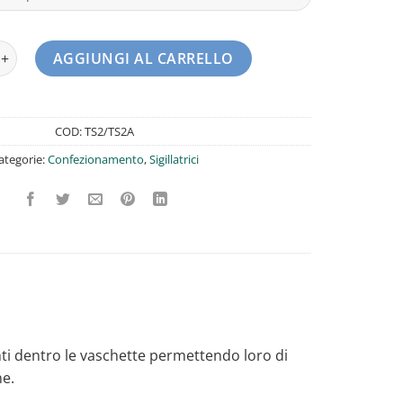
latrice Acciaio Inox Larghezza Film 20 Cm Fimar TS2/A quantità
AGGIUNGI AL CARRELLO
COD:
TS2/TS2A
ategorie:
Confezionamento
,
Sigillatrici
nti dentro le vaschette permettendo loro di
e.