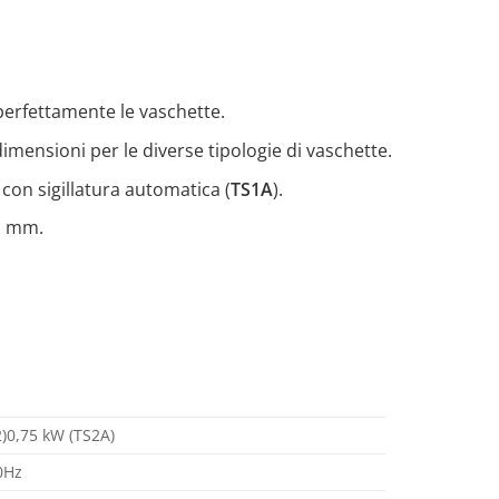
 perfettamente le vaschette.
mensioni per le diverse tipologie di vaschette.
o con sigillatura automatica (
TS1A
).
h mm.
2)0,75 kW (TS2A)
0Hz