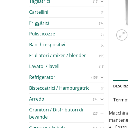
Tagliatrici
(13)
Cartellini
(1)
Friggitrici
(32)
Puliscicozze
(3)
Banchi espositivi
(7)
Frullatori / mixer / blender
(44)
Lavatoi / lavelli
(16)
Refrigeratori
(159)
DESCRI
Bisteccatrici / Hamburgatrici
(7)
Arredo
Termosi
(37)
Granitori / Distributori di
Macchina 
(25)
bevande
mantener
Costru
Gyros per kebab
(14)