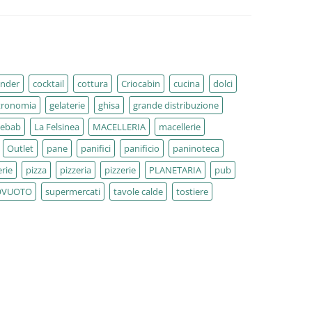
ender
cocktail
cottura
Criocabin
cucina
dolci
tronomia
gelaterie
ghisa
grande distribuzione
kebab
La Felsinea
MACELLERIA
macellerie
Outlet
pane
panifici
panificio
paninoteca
rie
pizza
pizzeria
pizzerie
PLANETARIA
pub
OVUOTO
supermercati
tavole calde
tostiere