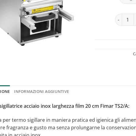
Termosigil
C
ZIONE
INFORMAZIONI AGGIUNTIVE
gillatrice acciaio inox larghezza film 20 cm Fimar TS2/A:
per termo sigillare in maniera pratica ed igienica gli alime
e fragranza e gusto ma senza prolungarne la conservazion
ita in acciaio inox.