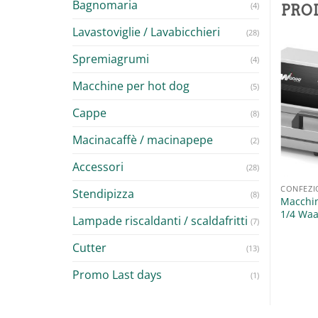
Bagnomaria
(4)
PRO
Lavastoviglie / Lavabicchieri
(28)
Spremiagrumi
(4)
Macchine per hot dog
(5)
Aggiungi
Aggiungi
Cappe
alla lista
alla lista
(8)
dei
dei
desideri
desideri
Macinacaffè / macinapepe
(2)
Accessori
(28)
CONFEZIONAMENTO
EZIONAMENTO
CONFEZ
Stendipizza
(8)
Sottovuoto a barra Fama
sigillatrice Automatica
Macchin
800,00
€
–
1.480,00
€
+ IVA
io Inox Larghezza Film
1/4 Wa
Lampade riscaldanti / scaldafritti
(7)
 Fimar TS3/A
,00
€
+ IVA
Cutter
(13)
Promo Last days
(1)