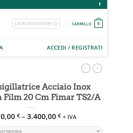
LISTA DEI DESIDERI
CARRELLO
0
A
ACCEDI / REGISTRATI
gillatrice Acciaio Inox
a Film 20 Cm Fimar TS2/A
10,00
–
3.400,00
€
€
+ IVA