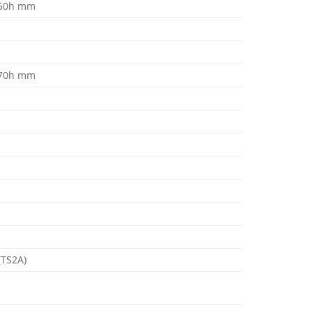
550h mm
570h mm
(TS2A)