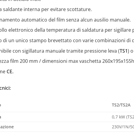
a saldante interna per evitare scottature.
inamento automatico del film senza alcun ausilio manuale.
llo elettronico della temperatura di saldatura per sigillare
 di un unico stampo brevettato con varie combinazioni di di
ibile con sigillatura manuale tramite pressione leva (
TS1
) 
ezza film 200 mm / dimensioni max vaschetta 260x195x155
rme
CE.
cnici:
TS2/TS2A
o
a
0,7 kW (TS
tazione
230V/1N/5