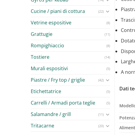
Piastr
Cucine / piani di cottura
(22)
Trasc
Vetrine espositive
(8)
Contro
Grattugie
(11)
Dotato
Rompighiaccio
(8)
Dispon
Tostiere
(14)
Largh
Murali espositivi
(5)
A no
Piastre / Fry top / griglie
(42)
Dati te
Etichettatrice
(5)
Carrelli / Armadi porta teglie
(5)
Modell
Salamandre / grill
(11)
Potenz
Tritacarne
(20)
Alimen