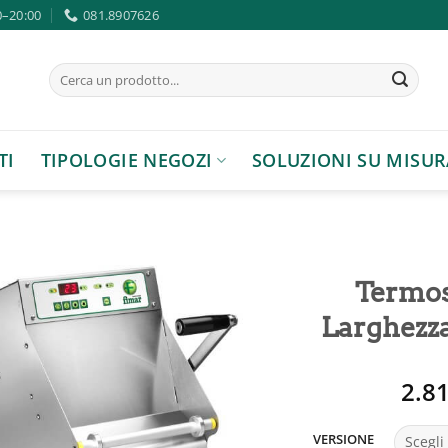
0–20:00
081.8907626
Cerca:
TI
TIPOLOGIE NEGOZI
SOLUZIONI SU MISUR
Termosi
Larghezz
Aggiungi
2.8
alla lista
dei
desideri
VERSIONE