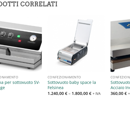
DOTTI CORRELATI
Aggiungi
Aggiungi
alla lista
alla lista
dei
dei
desideri
desideri
IONAMENTO
CONFEZIONAMENTO
CONFEZIO
a per sottovuoto SV-
Sottovuoto baby space la
Sottovuot
age
Felsinea
Acciaio I
1.240,00
€
–
1.800,00
€
360,00
€
+ IVA
+