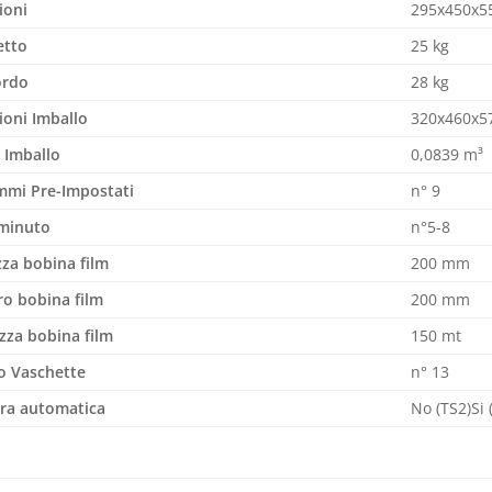
ioni
295x450x
etto
25 kg
ordo
28 kg
ioni
Imballo
320x460x
 Imballo
0,0839 m³
mmi Pre-Impostati
n° 9
 minuto
n°5-8
za bobina film
200 mm
o bobina film
200 mm
za bobina film
150 mt
o Vaschette
n° 13
ra automatica
No (TS2)Si 