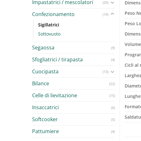
Impastatrici / mescolatori
Dimens
(20)
Peso N
Confezionamento
(19)
Peso L
Sigillatrici
Sottovuoto
Dimens
Volume
Segaossa
(9)
Progra
Sfogliatrici / tirapasta
(4)
Cicli al
Cuocipasta
(13)
Larghez
Bilance
(22)
Diametr
Celle di lievitazione
(15)
Lunghez
Format
Insaccatrici
(6)
Saldatu
Softcooker
(5)
Pattumiere
(4)