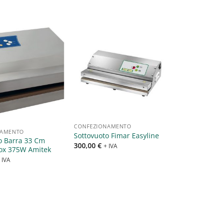
Aggiungi
Aggiungi
alla lista
alla lista
dei
dei
desideri
desideri
CONFEZIONAMENTO
NAMENTO
Sottovuoto Fimar Easyline
o Barra 33 Cm
300,00
€
+ IVA
nox 375W Amitek
 IVA