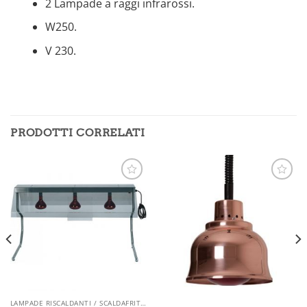
2 Lampade a raggi infrarossi.
W250.
V 230.
PRODOTTI CORRELATI
Aggiungi
Aggiungi
alla lista
alla lista
dei
dei
desideri
desideri
LAMPADE RISCALDANTI / SCALDAFRITTI