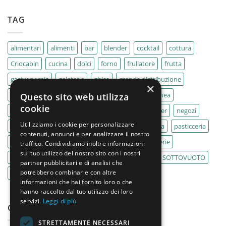
TAG
alimentari
alimenti
bar
blender
cocktail
cottura
Criocabin
cucina
dolci
forno
frullatore
frutta
gastronomia
gelaterie
ghisa
grande distribuzione
×
IMPASTATRICE
impastatrici
kebab
La Felsinea
Questo sito web utilizza
cookie
MACELLERIA
macellerie
MBM
Migel
mixer
negozi
Utilizziamo i cookie per personalizzare
Outlet
pane
panifici
panificio
paninoteca
pasticceria
contenuti, annunci e per analizzare il nostro
pasticcerie
pescherie
pizza
pizzeria
pizzerie
traffico. Condividiamo inoltre informazioni
sul tuo utilizzo del nostro sito con i nostri
PLANETARIA
pub
ristoranti
ristorazione
SOTTOVUOTO
partner pubblicitari e di analisi che
potrebbero combinarle con altre
supermercati
tavole calde
tostiere
informazioni che hai fornito loro o che
hanno raccolto dal tuo utilizzo dei loro
servizi.
Leggi di più
CATEGORIE PRODOTTO
STRETTAMENTE NECESSARI