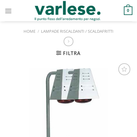
Salta
ai
0
contenuti
HOME
/
LAMPADE RISCALDANTI / SCALDAFRITTI
FILTRA
Aggiungi
alla lista
dei
desideri