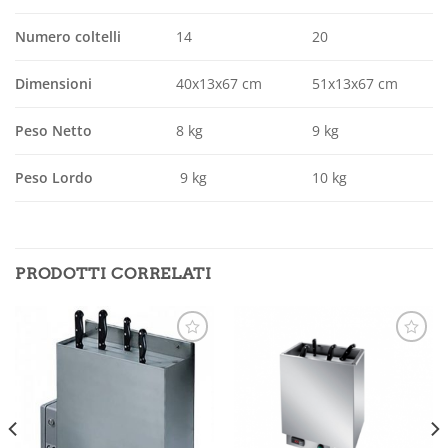
Numero coltelli
14
20
Dimensioni
40x13x67 cm
51x13x67 cm
Peso Netto
8 kg
9 kg
Peso Lordo
9 kg
10 kg
PRODOTTI CORRELATI
Aggiungi
Aggiungi
alla lista
alla lista
dei
dei
desideri
desideri