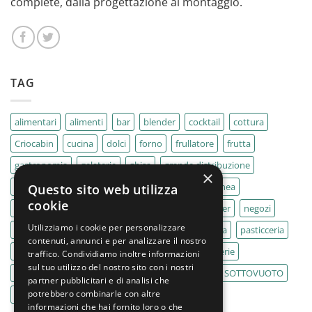
complete, dalla progettazione al montaggio.
TAG
alimentari
alimenti
bar
blender
cocktail
cottura
Criocabin
cucina
dolci
forno
frullatore
frutta
gastronomia
gelaterie
ghisa
grande distribuzione
×
IMPASTATRICE
impastatrici
kebab
La Felsinea
Questo sito web utilizza
cookie
MACELLERIA
macellerie
MBM
Migel
mixer
negozi
Utilizziamo i cookie per personalizzare
Outlet
pane
panifici
panificio
paninoteca
pasticceria
contenuti, annunci e per analizzare il nostro
pasticcerie
pescherie
pizza
pizzeria
pizzerie
traffico. Condividiamo inoltre informazioni
sul tuo utilizzo del nostro sito con i nostri
PLANETARIA
pub
ristoranti
ristorazione
SOTTOVUOTO
partner pubblicitari e di analisi che
potrebbero combinarle con altre
supermercati
tavole calde
tostiere
informazioni che hai fornito loro o che