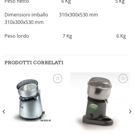
Peso netto 6 Kg 5 Kg
Dimensioni imballo 310x300x530 mm
310x300x530 mm
Peso lordo 7 Kg 6 Kg
PRODOTTI CORRELATI
Aggiungi
Aggiungi
alla lista
alla lista
dei
dei
desideri
desideri