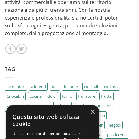
attività commerciali e operiamo sul territorio
nazionale da più di trenta anni. Con la nostra
esperienza e professionalità siamo certi di poter
soddisfare ogni esigenza, proponendo soluzioni
complete, dalla progettazione al montaggio.
TAG
alimentari
alimenti
bar
blender
cocktail
cottura
Criocabin
cucina
dolci
forno
frullatore
frutta
gastronomia
gelaterie
ghisa
grande distribuzione
×
IMPASTATRICE
impastatrici
kebab
La Felsinea
Questo sito web utilizza
cookie
MACELLERIA
macellerie
MBM
Migel
mixer
negozi
Utilizziamo i cookie per personalizzare
Outlet
pane
panifici
panificio
paninoteca
pasticceria