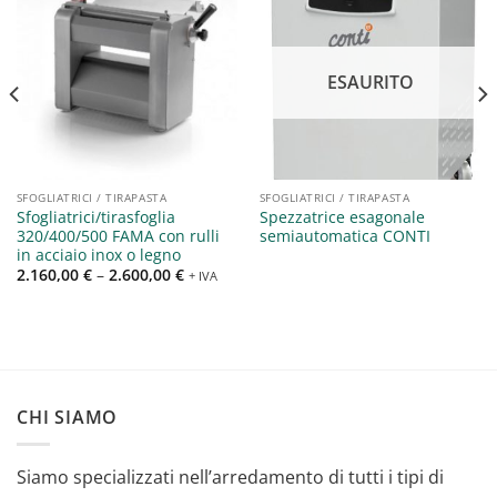
Aggiungi
Aggiungi
alla lista
alla lista
ESAURITO
dei
dei
desideri
desideri
SFOGLIATRICI / TIRAPASTA
SFOGLIATRICI / TIRAPASTA
Sfogliatrici/tirasfoglia
Spezzatrice esagonale
320/400/500 FAMA con rulli
semiautomatica CONTI
in acciaio inox o legno
2.160,00
€
–
2.600,00
€
+ IVA
CHI SIAMO
Siamo specializzati nell’arredamento di tutti i tipi di