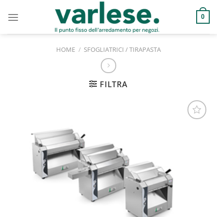
Salta
ai
0
contenuti
HOME
/
SFOGLIATRICI / TIRAPASTA
FILTRA
Aggiungi
alla lista
dei
desideri