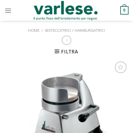
Salta
ai
0
contenuti
HOME
/
BISTECCATRICI / HAMBURGATRICI
FILTRA
Aggiungi
alla lista
dei
desideri