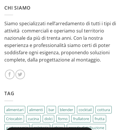
CHI SIAMO
Siamo specializzati nell’arredamento di tutti i tipi di
attività commerciali e operiamo sul territorio
nazionale da più di trenta anni. Con la nostra
esperienza e professionalità siamo certi di poter
soddisfare ogni esigenza, proponendo soluzioni
complete, dalla progettazione al montaggio.
TAG
alimentari
alimenti
bar
blender
cocktail
cottura
Criocabin
cucina
dolci
forno
frullatore
frutta
gastronomia
gelaterie
ghisa
grande distribuzione