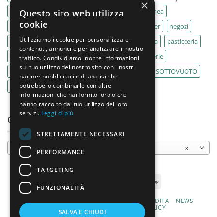
×
IMPASTATRICE
impastatrici
kebab
La Felsinea
Questo sito web utilizza
cookie
MACELLERIA
macellerie
MBM
Migel
mixer
negozi
Utilizziamo i cookie per personalizzare
Outlet
pane
panifici
panificio
paninoteca
pasticceria
contenuti, annunci e per analizzare il nostro
pasticcerie
pescherie
pizza
pizzeria
pizzerie
traffico. Condividiamo inoltre informazioni
sul tuo utilizzo del nostro sito con i nostri
PLANETARIA
pub
ristoranti
ristorazione
SOTTOVUOTO
partner pubblicitari e di analisi che
potrebbero combinarle con altre
supermercati
tavole calde
tostiere
informazioni che hai fornito loro o che
hanno raccolto dal tuo utilizzo dei loro
servizi.
Leggi di più
CATEGORIE PRODOTTO
STRETTAMENTE NECESSARI
Bisteccatrici / Hamburgatrici
×
PERFORMANCE
TARGETING
FUNZIONALITÀ
CHI SIAMO
PRODOTTI
CONDIZIONI DI VENDITA
NEWS
CONTATTI
PRIVACY E COOKIE POLICY
SALVA E CHIUDI
MODALITÀ DI PAGAMENTO