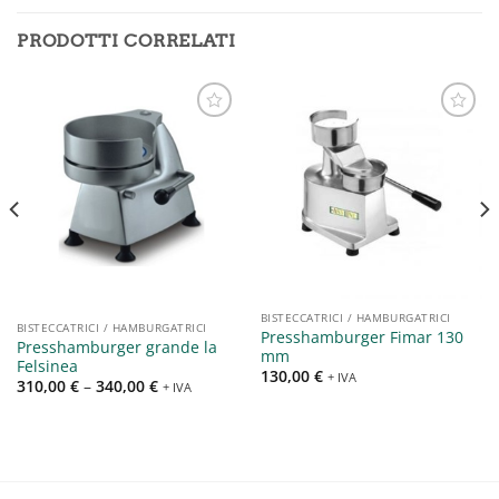
PRODOTTI CORRELATI
Aggiungi
Aggiungi
alla lista
alla lista
dei
dei
desideri
desideri
BISTECCATRICI / HAMBURGATRICI
BISTECCATRICI / HAMBURGATRICI
Presshamburger Fimar 130
Presshamburger grande la
mm
Felsinea
130,00
€
+ IVA
310,00
€
–
340,00
€
+ IVA