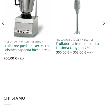
Aggiungi
Aggiungi
alla lista
alla lista
dei
dei
desideri
desideri
FRULLATORI / MIXER / BLENDER
FRULLATORI / MIXER / BLENDER
Frullatore a immersione La
Frullatore Jumbomixer X5 La
Felsinea Uragano 750
Felsinea capacità bicchiere 5
300,00
€
–
305,00
€
+ IVA
lt
700,00
€
+ IVA
CHI SIAMO