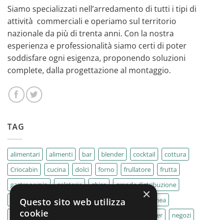
Siamo specializzati nell’arredamento di tutti i tipi di
attività commerciali e operiamo sul territorio
nazionale da più di trenta anni. Con la nostra
esperienza e professionalità siamo certi di poter
soddisfare ogni esigenza, proponendo soluzioni
complete, dalla progettazione al montaggio.
TAG
alimentari
alimenti
bar
blender
cocktail
cottura
Criocabin
cucina
dolci
forno
frullatore
frutta
gastronomia
gelaterie
ghisa
grande distribuzione
×
IMPASTATRICE
impastatrici
kebab
La Felsinea
Questo sito web utilizza
cookie
MACELLERIA
macellerie
MBM
Migel
mixer
negozi