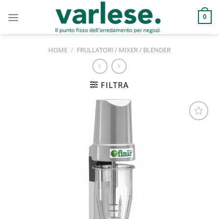
Salta
ai
0
contenuti
HOME
/
FRULLATORI / MIXER / BLENDER
FILTRA
Aggiungi
alla lista
dei
desideri