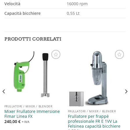
Velocità
16000 rpm
Capacità bicchiere
0,55 Lt
PRODOTTI CORRELATI
Aggiungi
Aggiungi
alla lista
alla lista
dei
dei
desideri
desideri
FRULLATORI / MIXER / BLENDER
Mixer Frullatore Immersione
FRULLATORI / MIXER / BLENDER
Frullatore per frappè
Fimar Linea FX
professionale FR E 1VV La
240,00
€
+ IVA
Felsinea capacità bicchiere