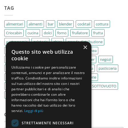
TAG
alimentari
alimenti
bar
blender
cocktail
cottura
Criocabin
cucina
dolci
forno
frullatore
frutta
gastronomia
gelaterie
ghisa
grande distribuzione
×
IMPASTATRICE
impastatrici
kebab
La Felsinea
Questo sito web utilizza
cookie
MACELLERIA
macellerie
MBM
Migel
mixer
negozi
Utilizziamo i cookie per personalizzare
Outlet
pane
panifici
panificio
paninoteca
pasticceria
contenuti, annunci e per analizzare il nostro
pasticcerie
pescherie
pizza
pizzeria
pizzerie
traffico. Condividiamo inoltre informazioni
sul tuo utilizzo del nostro sito con i nostri
PLANETARIA
pub
ristoranti
ristorazione
SOTTOVUOTO
partner pubblicitari e di analisi che
potrebbero combinarle con altre
supermercati
tavole calde
tostiere
informazioni che hai fornito loro o che
hanno raccolto dal tuo utilizzo dei loro
servizi.
Leggi di più
CATEGORIE PRODOTTO
STRETTAMENTE NECESSARI