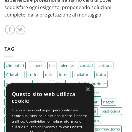
esperienza e professionalità siamo certi di poter
soddisfare ogni esigenza, proponendo soluzioni
complete, dalla progettazione al montaggio.
TAG
alimentari
alimenti
bar
blender
cocktail
cottura
Criocabin
cucina
dolci
forno
frullatore
frutta
gastronomia
gelaterie
ghisa
grande distribuzione
×
IMPASTATRICE
impastatrici
kebab
La Felsinea
Questo sito web utilizza
cookie
MACELLERIA
macellerie
MBM
Migel
mixer
negozi
Utilizziamo i cookie per personalizzare
Outlet
pane
panifici
panificio
paninoteca
pasticceria
contenuti, annunci e per analizzare il nostro
pasticcerie
pescherie
pizza
pizzeria
pizzerie
traffico. Condividiamo inoltre informazioni
sul tuo utilizzo del nostro sito con i nostri
PLANETARIA
pub
ristoranti
ristorazione
SOTTOVUOTO