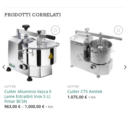
PRODOTTI CORRELATI
Aggiungi
Aggiungi
alla lista
alla lista
dei
dei
desideri
desideri
CUTTER
CUTTER
Cutter Alluminio Vasca E
Cutter CT5 Amitek
Lame Estraibili Inox 5 Lt.
1.075,00
€
+ IVA
Fimar BC5N
963,00
€
–
1.000,00
€
+ IVA