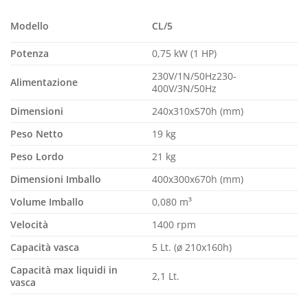
CL/5
Modello
Potenza
0,75 kW (1 HP)
230V/1N/50Hz230-
Alimentazione
400V/3N/50Hz
Dimensioni
240x310x570h (mm)
Peso Netto
19 kg
Peso Lordo
21 kg
Dimensioni Imballo
400x300x670h (mm)
Volume Imballo
0,080 m³
Velocità
1400 rpm
Capacità vasca
5 Lt. (ø 210x160h)
Capacità max liquidi in
2,1 Lt.
vasca