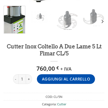
Cutter Inox Coltello A Due Lame 5 Lt
Fimar CL/5
760,00
€
+ IVA
Cutter Inox Coltello A Due Lame 5 Lt Fimar CL/5 quantità
AGGIUNGI AL CARRELLO
COD:
CL/5N
Categoria:
Cutter