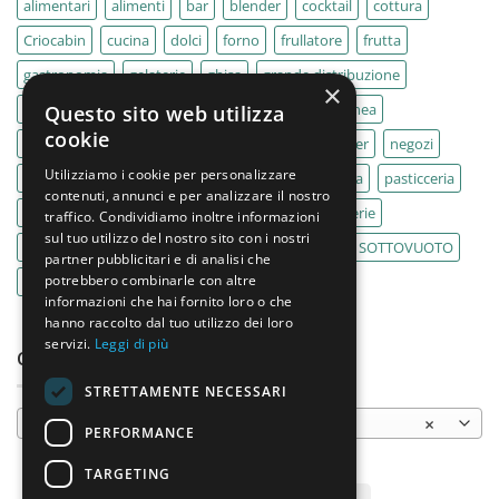
alimentari
alimenti
bar
blender
cocktail
cottura
Criocabin
cucina
dolci
forno
frullatore
frutta
gastronomia
gelaterie
ghisa
grande distribuzione
×
IMPASTATRICE
impastatrici
kebab
La Felsinea
Questo sito web utilizza
cookie
MACELLERIA
macellerie
MBM
Migel
mixer
negozi
Utilizziamo i cookie per personalizzare
Outlet
pane
panifici
panificio
paninoteca
pasticceria
contenuti, annunci e per analizzare il nostro
pasticcerie
pescherie
pizza
pizzeria
pizzerie
traffico. Condividiamo inoltre informazioni
sul tuo utilizzo del nostro sito con i nostri
PLANETARIA
pub
ristoranti
ristorazione
SOTTOVUOTO
partner pubblicitari e di analisi che
potrebbero combinarle con altre
supermercati
tavole calde
tostiere
informazioni che hai fornito loro o che
hanno raccolto dal tuo utilizzo dei loro
servizi.
Leggi di più
CATEGORIE PRODOTTO
STRETTAMENTE NECESSARI
Cutter
×
PERFORMANCE
TARGETING