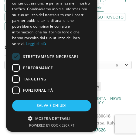
contenuti, annunci e per analizzare il nostro
pasticcerie
pescherie
pizza
pizzeria
pizzerie
traffico. Condividiamo inoltre informazioni
sul tuo utilizzo del nostro sito con i nostri
PLANETARIA
pub
ristoranti
ristorazione
SOTTOVUOTO
partner pubblicitari e di analisi che
potrebbero combinarle con altre
supermercati
tavole calde
tostiere
informazioni che hai fornito loro o che
hanno raccolto dal tuo utilizzo dei loro
servizi.
Leggi di più
CATEGORIE PRODOTTO
STRETTAMENTE NECESSARI
Macchine per hot dog
×
PERFORMANCE
TARGETING
FUNZIONALITÀ
CHI SIAMO
PRODOTTI
CONDIZIONI DI VENDITA
NEWS
CONTATTI
PRIVACY E COOKIE POLICY
SALVA E CHIUDI
MODALITÀ DI PAGAMENTO
2026 ©
Varlese s.r.l. | P.iva: 03786080618
MOSTRA DETTAGLI
Viale John Fitzgerald Kennedy, 95, Aversa, Italy
POWERED BY COOKIESCRIPT
info@varlesesrl.it
- Tel.:
081.8907626