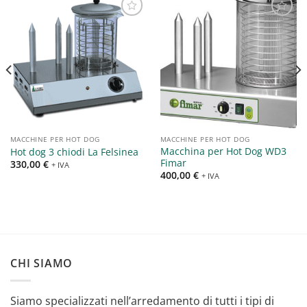
Aggiungi
Aggiungi
alla lista
alla lista
dei
dei
desideri
desideri
MACCHINE PER HOT DOG
MACCHINE PER HOT DOG
Macchina per Hot Dog WD3
Hot dog 3 chiodi La Felsinea
Fimar
330,00
€
+ IVA
400,00
€
+ IVA
CHI SIAMO
Siamo specializzati nell’arredamento di tutti i tipi di