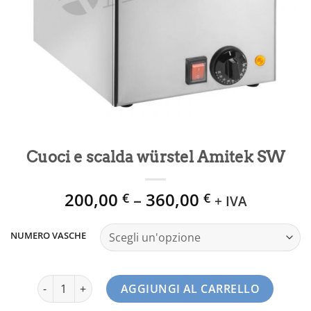
Cuoci e scalda würstel Amitek SW
200,00
–
360,00
€
€
+ IVA
NUMERO VASCHE
Cuoci e scalda würstel Amitek SW quantità
AGGIUNGI AL CARRELLO