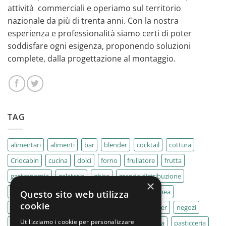
attività commerciali e operiamo sul territorio
nazionale da più di trenta anni. Con la nostra
esperienza e professionalità siamo certi di poter
soddisfare ogni esigenza, proponendo soluzioni
complete, dalla progettazione al montaggio.
TAG
alimentari
alimenti
bar
blender
cocktail
cottura
Criocabin
cucina
dolci
forno
frullatore
frutta
gastronomia
gelaterie
ghisa
grande distribuzione
×
IMPASTATRICE
impastatrici
kebab
La Felsinea
Questo sito web utilizza
cookie
MACELLERIA
macellerie
MBM
Migel
mixer
negozi
Utilizziamo i cookie per personalizzare
Outlet
pane
panifici
panificio
paninoteca
pasticceria