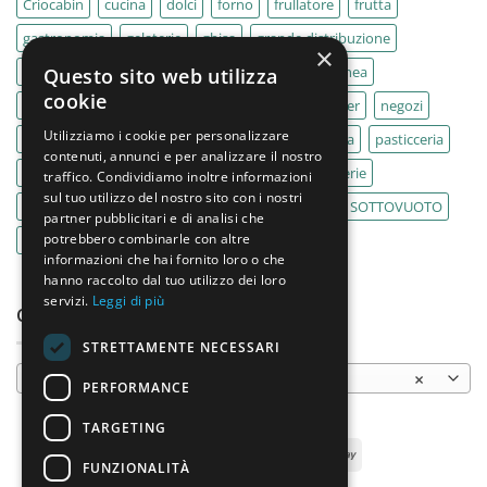
Criocabin
cucina
dolci
forno
frullatore
frutta
gastronomia
gelaterie
ghisa
grande distribuzione
×
IMPASTATRICE
impastatrici
kebab
La Felsinea
Questo sito web utilizza
cookie
MACELLERIA
macellerie
MBM
Migel
mixer
negozi
Utilizziamo i cookie per personalizzare
Outlet
pane
panifici
panificio
paninoteca
pasticceria
contenuti, annunci e per analizzare il nostro
pasticcerie
pescherie
pizza
pizzeria
pizzerie
traffico. Condividiamo inoltre informazioni
sul tuo utilizzo del nostro sito con i nostri
PLANETARIA
pub
ristoranti
ristorazione
SOTTOVUOTO
partner pubblicitari e di analisi che
potrebbero combinarle con altre
supermercati
tavole calde
tostiere
informazioni che hai fornito loro o che
hanno raccolto dal tuo utilizzo dei loro
servizi.
Leggi di più
CATEGORIE PRODOTTO
STRETTAMENTE NECESSARI
Piani cottura elettrici
×
PERFORMANCE
TARGETING
FUNZIONALITÀ