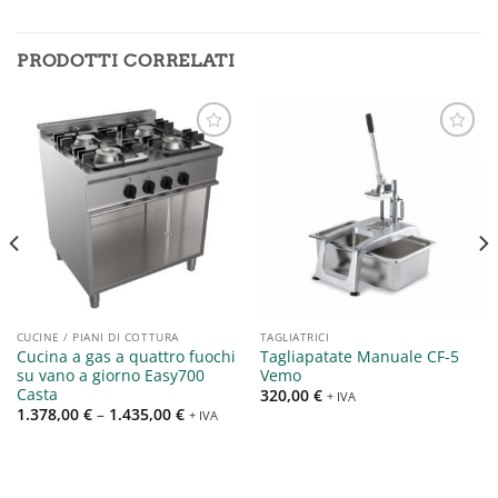
PRODOTTI CORRELATI
Aggiungi
Aggiungi
alla lista
alla lista
dei
dei
desideri
desideri
CUCINE / PIANI DI COTTURA
TAGLIATRICI
Cucina a gas a quattro fuochi
Tagliapatate Manuale CF-5
su vano a giorno Easy700
Vemo
Casta
320,00
€
+ IVA
1.378,00
€
–
1.435,00
€
+ IVA