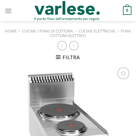
Salta
ai
0
contenuti
HOME
/
CUCINE / PIANI DI COTTURA
/
CUCINE ELETTRICHE
/
PIANI
COTTURA ELETTRICI
FILTRA
Aggiungi
alla lista
dei
desideri