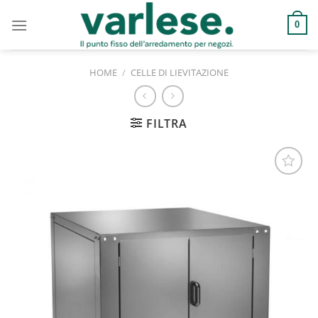
Salta
ai
0
contenuti
HOME
/
CELLE DI LIEVITAZIONE
FILTRA
Aggiungi
alla lista
dei
desideri