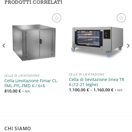
PRODOTTI CORRELATI
Aggiungi
Aggiungi
alla lista
alla lista
dei
dei
desideri
desideri
CELLE DI LIEVITAZIONE
CELLE DI LIEVITAZIONE
Cella di lievitazione linea TR
Cella Lievitazione Fimar CL-
6 (12-21 teglie)
FML-FYL-FMD 6 / 6+6
1.100,00
€
–
1.160,00
€
+ IVA
810,00
€
+ IVA
CHI SIAMO