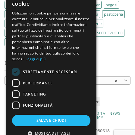
cookie
MACELLERIA
macellerie
MBM
Migel
mixer
negozi
Utilizziamo i cookie per personalizzare
Outlet
pane
panifici
panificio
paninoteca
pasticceria
contenuti, annunci e per analizzare il nostro
pasticcerie
pescherie
pizza
pizzeria
pizzerie
traffico. Condividiamo inoltre informazioni
sul tuo utilizzo del nostro sito con i nostri
PLANETARIA
pub
ristoranti
ristorazione
SOTTOVUOTO
partner pubblicitari e di analisi che
potrebbero combinarle con altre
supermercati
tavole calde
tostiere
informazioni che hai fornito loro o che
hanno raccolto dal tuo utilizzo dei loro
servizi.
Leggi di più
CATEGORIE PRODOTTO
STRETTAMENTE NECESSARI
Celle di lievitazione
×
PERFORMANCE
TARGETING
FUNZIONALITÀ
CHI SIAMO
PRODOTTI
CONDIZIONI DI VENDITA
NEWS
CONTATTI
PRIVACY E COOKIE POLICY
SALVA E CHIUDI
MODALITÀ DI PAGAMENTO
2026 ©
Varlese s.r.l. | P.iva: 03786080618
MOSTRA DETTAGLI