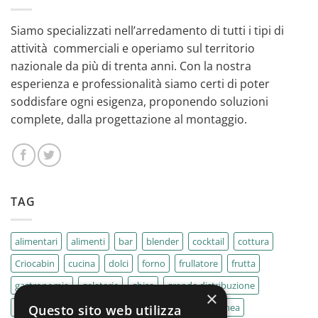
Siamo specializzati nell’arredamento di tutti i tipi di
attività commerciali e operiamo sul territorio
nazionale da più di trenta anni. Con la nostra
esperienza e professionalità siamo certi di poter
soddisfare ogni esigenza, proponendo soluzioni
complete, dalla progettazione al montaggio.
TAG
alimentari
alimenti
bar
blender
cocktail
cottura
Criocabin
cucina
dolci
forno
frullatore
frutta
gastronomia
gelaterie
ghisa
grande distribuzione
×
IMPASTATRICE
impastatrici
kebab
La Felsinea
Questo sito web utilizza