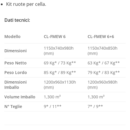
Kit ruote per cella.
Dati tecnici:
CL-FMEW 6
CL-FMEW 6+6
Modello
1150x740x980h
1150x740x850h
Dimensioni
(mm)
(mm)
Peso Netto
69 Kg* / 73 Kg**
63 Kg* / 67 Kg**
Peso Lordo
85 Kg* / 89 Kg**
79 Kg* / 83 Kg**
Dimensioni
1200x960x1130h
1200x960x980h
Imballo
(mm)
(mm)
Volume Imballo
1,300 m³
1,300 m³
N° Teglie
9* / 11**
7* / 9**