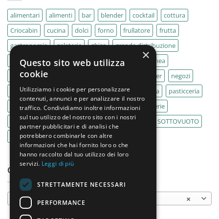
alimentari
alimenti
bar
blender
cocktail
cottura
Criocabin
cucina
dolci
forno
frullatore
frutta
gastronomia
gelaterie
ghisa
grande distribuzione
×
IMPASTATRICE
impastatrici
kebab
La Felsinea
Questo sito web utilizza
cookie
MACELLERIA
macellerie
MBM
Migel
mixer
negozi
Utilizziamo i cookie per personalizzare
Outlet
pane
panifici
panificio
paninoteca
pasticceria
contenuti, annunci e per analizzare il nostro
pasticcerie
pescherie
pizza
pizzeria
pizzerie
traffico. Condividiamo inoltre informazioni
sul tuo utilizzo del nostro sito con i nostri
PLANETARIA
pub
ristoranti
ristorazione
SOTTOVUOTO
partner pubblicitari e di analisi che
potrebbero combinarle con altre
supermercati
tavole calde
tostiere
informazioni che hai fornito loro o che
hanno raccolto dal tuo utilizzo dei loro
servizi.
Leggi di più
CATEGORIE PRODOTTO
STRETTAMENTE NECESSARI
Cappe
×
PERFORMANCE