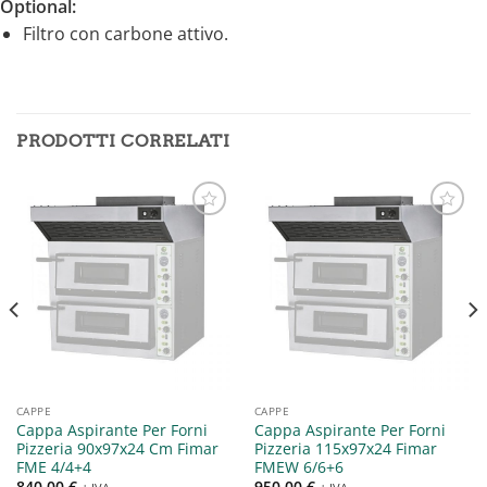
Optional:
Filtro con carbone attivo.
PRODOTTI CORRELATI
Aggiungi
Aggiungi
alla lista
alla lista
dei
dei
desideri
desideri
CAPPE
CAPPE
Cappa Aspirante Per Forni
Cappa Aspirante Per Forni
Pizzeria 90x97x24 Cm Fimar
Pizzeria 115x97x24 Fimar
FME 4/4+4
FMEW 6/6+6
840,00
€
950,00
€